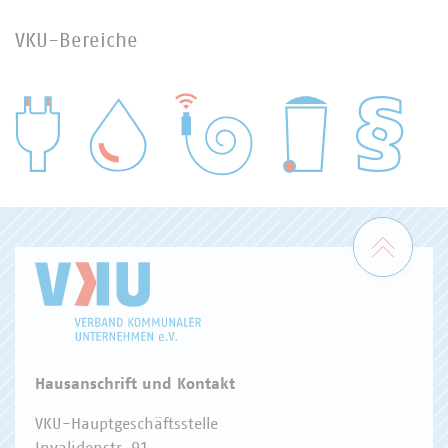
VKU-Bereiche
WASSER/ABWASSER
ENERGIEWIRTSCHAFT
ABFALLWIRTSCHAFT
RECHT
DIGITALISIERUNG/TK
Zum 
Hausanschrift und Kontakt
VKU-Hauptgeschäftsstelle