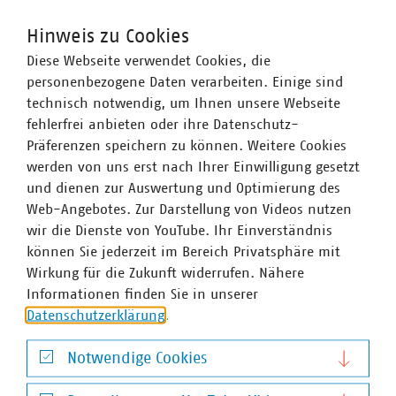
dieser Klimaschutzmaßnahme mit 400.000 Euro von der
Stiftung Bloomberg Philanthropies. Die Organisation
Hinweis zu Cookies
Bloomberg Philanthropies investiert weltweit in die
Diese Webseite verwendet Cookies, die
Erhaltung des Planeten und um den Menschen ein
personenbezogene Daten verarbeiten. Einige sind
besseres Leben zu ermöglichen. Die Zuwendung ist etwas
technisch notwendig, um Ihnen unsere Webseite
Besonderes, weiß Stadtkämmerer André Schellenberg:
fehlerfrei anbieten oder ihre Datenschutz-
„Darmstadt ist eine von sieben Städten weltweit, die die
Präferenzen speichern zu können. Weitere Cookies
Unterstützung der Stiftung im Rahmen der Initiative zum
werden von uns erst nach Ihrer Einwilligung gesetzt
globalen Klimaschutz erhält.“
und dienen zur Auswertung und Optimierung des
Web-Angebotes. Zur Darstellung von Videos nutzen
wir die Dienste von YouTube. Ihr Einverständnis
Die voraussichtliche Fertigstellung und Einweihung der
können Sie jederzeit im Bereich Privatsphäre mit
Karbonisierungsanlage ist für Ende des Jahres 2022
Wirkung für die Zukunft widerrufen. Nähere
vorgesehen. Nach Fertigstellung und Inbetriebnahme der
Informationen finden Sie in unserer
Anlage wird die Pflanzenkohle für alle Interessierten über
Datenschutzerklärung
.
den Shop, der sich derzeit noch im Aufbau befindlichen
Website
www.pflanzenkohle-darmstadt.de
, erhältlich
Notwendige Cookies
sein.
Notwendige Cookies