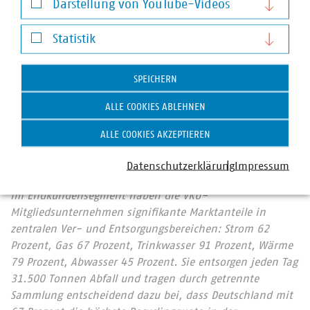
Darstellung von YouTube-Videos
Darstellung von YouTube-Videos
Statistik
Statistik
Der Verband kommunaler Unternehmen e. V. (VKU)
SPEICHERN
vertritt über 1.500 Stadtwerke und
ALLE COOKIES ABLEHNEN
kommunalwirtschaftliche Unternehmen in den Bereichen
Energie, Wasser/Abwasser, Abfallwirtschaft sowie
ALLE COOKIES AKZEPTIEREN
Telekommunikation. Mit rund 283.000 Beschäftigten
wurden 2019 Umsatzerlöse von 123 Milliarden Euro
Datenschutzerklärung
Impressum
erwirtschaftet und mehr als 13 Milliarden Euro investiert.
Im Endkundensegment haben die VKU-
Mitgliedsunternehmen signifikante Marktanteile in
zentralen Ver- und Entsorgungsbereichen: Strom 62
Prozent, Gas 67 Prozent, Trinkwasser 91 Prozent, Wärme
79 Prozent, Abwasser 45 Prozent. Sie entsorgen jeden Tag
31.500 Tonnen Abfall und tragen durch getrennte
Sammlung entscheidend dazu bei, dass Deutschland mit