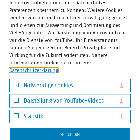
fehlerfrei anbieten oder ihre Datenschutz-
Präferenzen speichern zu können. Weitere Cookies
werden von uns erst nach Ihrer Einwilligung gesetzt
und dienen zur Auswertung und Optimierung des
Web-Angebotes. Zur Darstellung von Videos nutzen
wir die Dienste von YouTube. Ihr Einverständnis
Stefan Luig
können Sie jederzeit im Bereich Privatsphäre mit
Leiter Presse und Pressesprecher mit Schwerpunkt
Wirkung für die Zukunft widerrufen. Nähere
Wasser/Abwasser
Informationen finden Sie in unserer
+49 170 8580-226
Datenschutzerklärung
.
luig(at)vku(dot)de
Notwendige Cookies
Notwendige Cookies
Darstellung von YouTube-Videos
Darstellung von YouTube-Videos
Statistik
Statistik
SPEICHERN