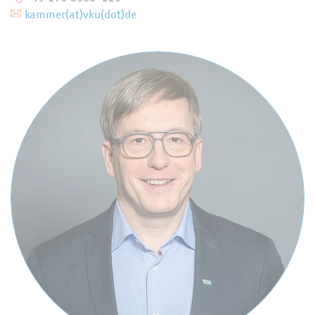
kammer(at)vku(dot)de