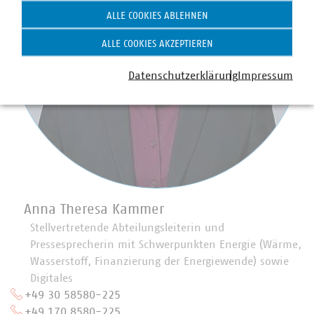
ALLE COOKIES ABLEHNEN
ALLE COOKIES AKZEPTIEREN
Datenschutzerklärung
Impressum
Anna Theresa Kammer
Stellvertretende Abteilungsleiterin und
Pressesprecherin mit Schwerpunkten Energie (Wärme,
Wasserstoff, Finanzierung der Energiewende) sowie
Digitales
+49 30 58580-225
+49 170 8580-225