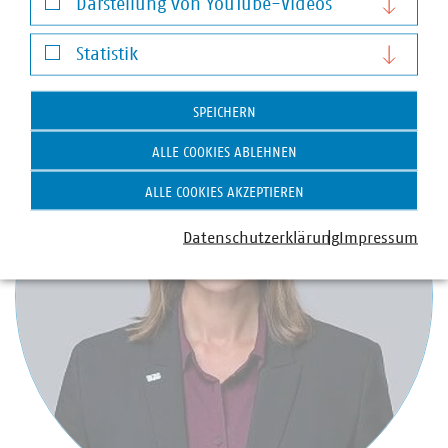
Darstellung von YouTube-Videos
Darstellung von YouTube-Videos
Ansprechpartner
Statistik
Statistik
SPEICHERN
ALLE COOKIES ABLEHNEN
ALLE COOKIES AKZEPTIEREN
Datenschutzerklärung
Impressum