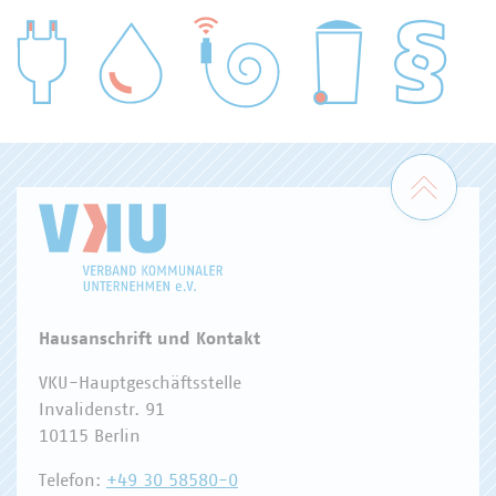
WASSER/ABWASSER
ENERGIEWIRTSCHAFT
ABFALLWIRTSCHAFT
RECHT
DIGITALISIERUNG/TK
Zum 
Hausanschrift und Kontakt
VKU-Hauptgeschäftsstelle
Invalidenstr. 91
10115 Berlin
Telefon:
+49 30 58580-0