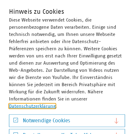
Mitgliedsunternehmen signifikante Marktanteile in
Hinweis zu Cookies
zentralen Ver- und Entsorgungsbereichen: Strom 66
Diese Webseite verwendet Cookies, die
Prozent, Gas 60 Prozent, Wärme 88 Prozent, Trinkwasser
personenbezogene Daten verarbeiten. Einige sind
89 Prozent, Abwasser 45 Prozent. Die kommunale
technisch notwendig, um Ihnen unsere Webseite
Abfallwirtschaft entsorgt jeden Tag 31.500 Tonnen Abfall
fehlerfrei anbieten oder ihre Datenschutz-
und hat seit 1990 rund 76 Prozent ihrer CO2-Emissionen
Präferenzen speichern zu können. Weitere Cookies
eingespart – damit ist sie der Hidden Champion des
werden von uns erst nach Ihrer Einwilligung gesetzt
Klimaschutzes. Immer mehr Mitgliedsunternehmen
und dienen zur Auswertung und Optimierung des
engagieren sich im Breitbandausbau: 206 Unternehmen
Web-Angebotes. Zur Darstellung von Videos nutzen
investieren pro Jahr über 957 Millionen Euro. Künftig
wir die Dienste von YouTube. Ihr Einverständnis
wollen 80 Prozent der kommunalen Unternehmen den
können Sie jederzeit im Bereich Privatsphäre mit
Mobilfunkunternehmen Anschlüsse für Antennen an ihr
Wirkung für die Zukunft widerrufen. Nähere
Glasfasernetz anbieten.
Zahlen Daten Fakten 2022
Informationen finden Sie in unserer
Wir halten Deutschland am Laufen – denn nichts
Datenschutzerklärung
.
geschieht, wenn es nicht vor Ort passiert: Unser Beitrag
für heute und morgen: #Daseinsvorsorge. Unsere
Notwendige Cookies
Positionen:
www.vku.de
Notwendige Cookies