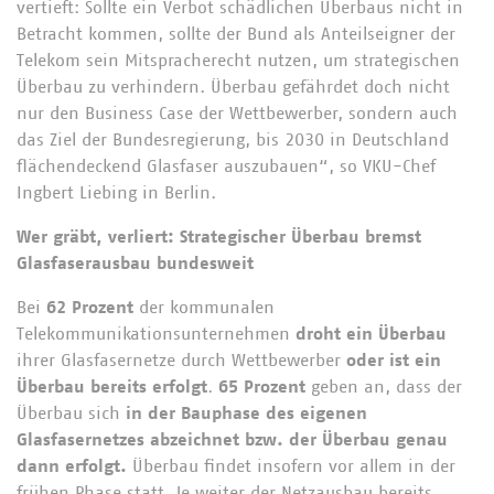
vertieft: Sollte ein Verbot schädlichen Überbaus nicht in
Betracht kommen, sollte der Bund als Anteilseigner der
Telekom sein Mitspracherecht nutzen, um strategischen
Überbau zu verhindern. Überbau gefährdet doch nicht
nur den Business Case der Wettbewerber, sondern auch
das Ziel der Bundesregierung, bis 2030 in Deutschland
flächendeckend Glasfaser auszubauen“, so VKU-Chef
Ingbert Liebing in Berlin.
Wer gräbt, verliert: Strategischer Überbau bremst
Glasfaserausbau bundesweit
Bei
62 Prozent
der kommunalen
Telekommunikationsunternehmen
droht ein Überbau
ihrer Glasfasernetze durch Wettbewerber
oder ist ein
Überbau bereits erfolgt
.
65 Prozent
geben an, dass der
Überbau sich
in der Bauphase des eigenen
Glasfasernetzes abzeichnet
bzw. der Überbau genau
dann erfolgt.
Überbau findet insofern vor allem in der
frühen Phase statt. Je weiter der Netzausbau bereits