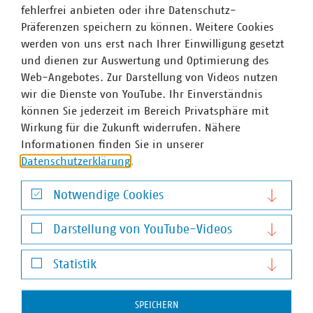
Der Verband kommunaler Unternehmen e. V. (VKU)
fehlerfrei anbieten oder ihre Datenschutz-
vertritt über 1.500 Stadtwerke und
Präferenzen speichern zu können. Weitere Cookies
kommunalwirtschaftliche Unternehmen in den Bereichen
werden von uns erst nach Ihrer Einwilligung gesetzt
Energie, Wasser/Abwasser, Abfallwirtschaft sowie
und dienen zur Auswertung und Optimierung des
Telekommunikation. Mit rund 283.000 Beschäftigten
Web-Angebotes. Zur Darstellung von Videos nutzen
wurden 2019 Umsatzerlöse von 123 Milliarden Euro
wir die Dienste von YouTube. Ihr Einverständnis
erwirtschaftet und mehr als 13 Milliarden Euro investiert.
können Sie jederzeit im Bereich Privatsphäre mit
Im Endkundensegment haben die VKU-
Wirkung für die Zukunft widerrufen. Nähere
Mitgliedsunternehmen signifikante Marktanteile in
Informationen finden Sie in unserer
zentralen Ver- und Entsorgungsbereichen: Strom 62
Datenschutzerklärung
.
Prozent, Gas 67 Prozent, Trinkwasser 91 Prozent, Wärme
79 Prozent, Abwasser 45 Prozent. Sie entsorgen jeden Tag
Notwendige Cookies
31.500 Tonnen Abfall und tragen durch getrennte
Notwendige Cookies
Sammlung entscheidend dazu bei, dass Deutschland mit
Darstellung von YouTube-Videos
67 Prozent die höchste Recyclingquote in der
Darstellung von YouTube-Videos
Europäischen Union hat. Immer mehr
Statistik
Mitgliedsunternehmen engagieren sich im
Statistik
Breitbandausbau: 203 Unternehmen investieren pro Jahr
über 700 Millionen Euro. Beim Breitbandausbau setzen
SPEICHERN