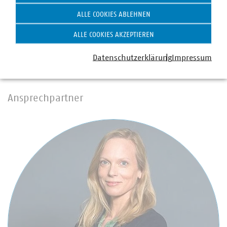
92 Prozent der Unternehmen auf Glasfaser bis
ALLE COOKIES ABLEHNEN
mindestens ins Gebäude. Wir halten Deutschland am
Laufen – klimaneutral, leistungsstark, lebenswert. Unser
ALLE COOKIES AKZEPTIEREN
Beitrag für heute und morgen: #Daseinsvorsorge. Unsere
Positionen:
2030plus.vku.de.
Datenschutzerklärung
Impressum
Ansprechpartner