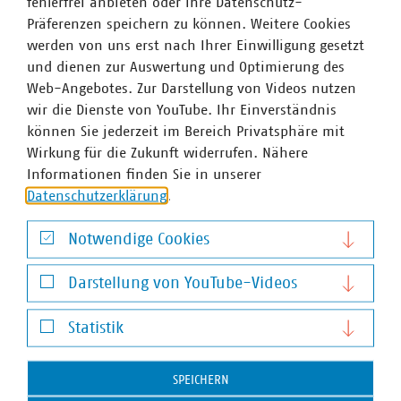
fehlerfrei anbieten oder ihre Datenschutz-
Wir halten Deutschland am Laufen – denn nichts
Präferenzen speichern zu können. Weitere Cookies
geschieht, wenn es nicht vor Ort passiert: Unser Beitrag
werden von uns erst nach Ihrer Einwilligung gesetzt
für heute und morgen: #Daseinsvorsorge. Unsere
und dienen zur Auswertung und Optimierung des
Positionen:
www.vku.de
Web-Angebotes. Zur Darstellung von Videos nutzen
wir die Dienste von YouTube. Ihr Einverständnis
können Sie jederzeit im Bereich Privatsphäre mit
Ansprechpartner
Wirkung für die Zukunft widerrufen. Nähere
Informationen finden Sie in unserer
Datenschutzerklärung
.
Notwendige Cookies
Notwendige Cookies
Darstellung von YouTube-Videos
Darstellung von YouTube-Videos
Statistik
Statistik
SPEICHERN