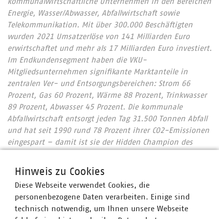
kommunalwirtschaftliche Unternehmen in den Bereichen
Energie, Wasser/Abwasser, Abfallwirtschaft sowie
Telekommunikation. Mit über 300.000 Beschäftigten
wurden 2021 Umsatzerlöse von 141 Milliarden Euro
erwirtschaftet und mehr als 17 Milliarden Euro investiert.
Im Endkundensegment haben die VKU-
Mitgliedsunternehmen signifikante Marktanteile in
zentralen Ver- und Entsorgungsbereichen: Strom 66
Prozent, Gas 60 Prozent, Wärme 88 Prozent, Trinkwasser
89 Prozent, Abwasser 45 Prozent. Die kommunale
Abfallwirtschaft entsorgt jeden Tag 31.500 Tonnen Abfall
und hat seit 1990 rund 78 Prozent ihrer CO2-Emissionen
eingespart – damit ist sie der Hidden Champion des
Klimaschutzes. Immer mehr Mitgliedsunternehmen
engagieren sich im Breitbandausbau: 206 Unternehmen
Hinweis zu Cookies
investieren pro Jahr über 822 Millionen Euro. Künftig
Diese Webseite verwendet Cookies, die
wollen 80 Prozent der kommunalen Unternehmen den
personenbezogene Daten verarbeiten. Einige sind
Mobilfunkunternehmen Anschlüsse für Antennen an ihr
technisch notwendig, um Ihnen unsere Webseite
Glasfasernetz anbieten.
Zahlen Daten Fakten 2023