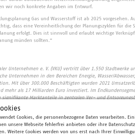
en wir noch konkrete Angaben im Entwurf.
klungsplanung Gas und Wasserstoff ist ab 2025 vorgesehen. Au
ichtig, dass eine Vereinheitlichung der Planungszyklen für die
anung erfolgt. Dies ist sinnvoll und erlaubt wichtige Verknüpf
anung münden sollten.“
r Unternehmen e. V. (VKU) vertritt über 1.550 Stadtwerke u
he Unternehmen in den Bereichen Energie, Wasser/Abwasser, 
ion. Mit über 300.000 Beschäftigten wurden 2021 Umsatzerlö
nd mehr als 17 Milliarden Euro investiert. Im Endkundensegm
signifikante Marktanteile in zentralen Ver- und Entsorgungs
nt, Wärme 88 Prozent, Trinkwasser 89 Prozent, Abwasser 45 Pr
ookies
chaft entsorgt jeden Tag 31.500 Tonnen Abfall und hat seit 
wendet Cookies, die personenbezogene Daten verarbeiten. Ein
 eingespart – damit ist sie der Hidden Champion des Klimas
en unsere Webseite fehlerfrei anbieten oder ihre Datenschut
 engagieren sich im Breitbandausbau: 206 Unternehmen inves
n. Weitere Cookies werden von uns erst nach Ihrer Einwilligu
Künftig wollen 80 Prozent der kommunalen Unternehmen den