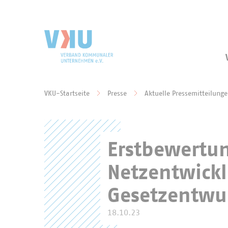
Zum Hauptinhalt springen
Zur Suche springen
VKU-Startseite
Presse
Aktuelle Pressemitteilung
Sie befinden sich hier:
Erstbewertu
Netzentwick
Gesetzentwu
18.10.23