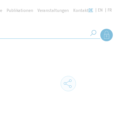
DE
EN
FR
se
Publikationen
Veranstaltungen
Kontakt
Suchbegriff
Als Mitglied anmel
Suche starten