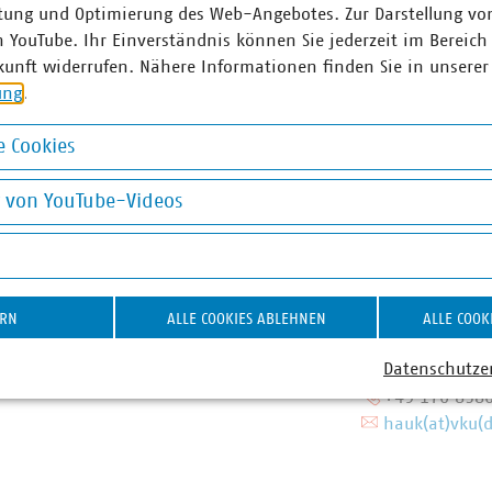
tung und Optimierung des Web-Angebotes. Zur Darstellung vo
 Anschlüsse für Antennen an ihr Glasfasernetz anbieten.
n YouTube. Ihr Einverständnis können Sie jederzeit im Bereich
kunft widerrufen. Nähere Informationen finden Sie in unserer
d am Laufen – denn nichts geschieht, wenn es nicht vor Ort p
ung
.
: #Daseinsvorsorge. Unsere Positionen:
www.vku.de
 Cookies
okies
ner
g von YouTube-Videos
on YouTube-Videos
n Luig
Alexander
r Presse und Pressesprecher
Pressesprec
chwerpunkt Wasser/Abwasser
Energie (Str
ERN
ALLE COOKIES ABLEHNEN
ALLE COOK
70 8580-226
Regulierung)
Datenschutze
)vku(dot)de
+49 30 5858
+49 170 858
hauk(at)vku(d