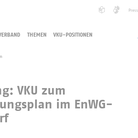
Pres
VERBAND
THEMEN
VKU-POSITIONEN
en
ng: VKU zum
lungsplan im EnWG-
rf