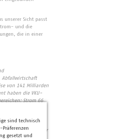
s unserer Sicht passt
 Strom- und die
ungen, die in einer
nd
Abfallwirtschaft
se von 141 Milliarden
ent haben die VKU-
bereichen: Strom 66
ozent. Die
1990 rund 78 Prozent
ige sind technisch
chutzes. Immer mehr
z-Präferenzen
tieren pro Jahr über
ng gesetzt und