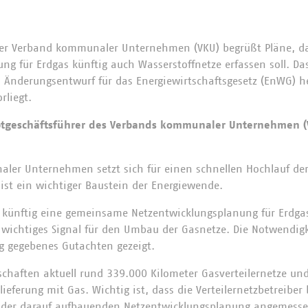
er Verband kommunaler Unternehmen (VKU) begrüßt Pläne, da
ng für Erdgas künftig auch Wasserstoffnetze erfassen soll. D
 Änderungsentwurf für das Energiewirtschaftsgesetz (EnWG) h
rliegt.
ptgeschäftsführer des Verbands kommunaler Unternehmen (V
er Unternehmen setzt sich für einen schnellen Hochlauf der
 ist ein wichtiger Baustein der Energiewende.
 künftig eine gemeinsame Netzentwicklungsplanung für Erdga
in wichtiges Signal für den Umbau der Gasnetze. Die Notwendig
g gegebenes Gutachten gezeigt.
schaften aktuell rund 339.000 Kilometer Gasverteilernetze un
lieferung mit Gas. Wichtig ist, dass die Verteilernetzbetreiber 
 der darauf aufbauenden Netzentwicklungsplanung angemess