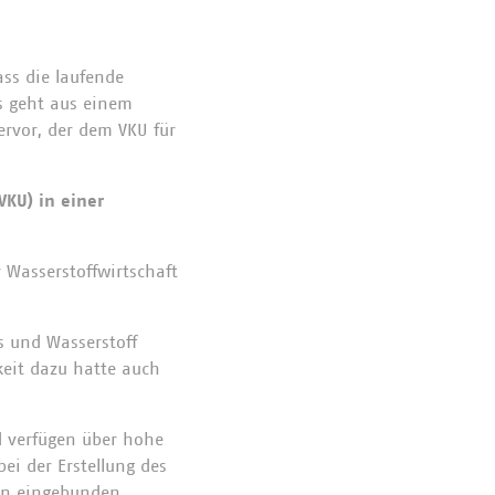
ss die laufende
as geht aus einem
ervor, der dem VKU für
KU) in einer
 Wasserstoffwirtschaft
s und Wasserstoff
keit dazu hatte auch
d verfügen über hohe
bei der Erstellung des
en eingebunden