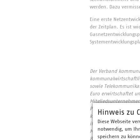
werden. Dazu vermiss
Eine erste Netzentwic
der Zeitplan. Es ist w
Gasnetzentwicklungspl
Systementwicklungspl
Der Verband kommunale
kommunalwirtschaftlic
sowie Telekommunikat
Euro erwirtschaftet u
Mitgliedsunternehmen 
Prozent, Gas 60 Proze
Hinweis zu C
kommunale Abfallwirts
Diese Webseite ver
ihrer CO2-Emissionen
notwendig, um Ihn
Mitgliedsunternehmen
speichern zu könne
822 Millionen Euro. 