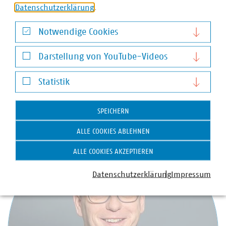
Mobilfunkunternehmen Anschlüsse für Antennen an ihr
Datenschutzerklärung
.
Glasfasernetz anbieten.
Zahlen Daten Fakten 2022
Wir halten Deutschland am Laufen – denn nichts
Notwendige Cookies
geschieht, wenn es nicht vor Ort passiert: Unser Beitrag
Notwendige Cookies
für heute und morgen: #Daseinsvorsorge. Unsere
Darstellung von YouTube-Videos
Positionen:
www.vku.de
Darstellung von YouTube-Videos
Statistik
Statistik
Ansprechpartner
SPEICHERN
ALLE COOKIES ABLEHNEN
ALLE COOKIES AKZEPTIEREN
Datenschutzerklärung
Impressum