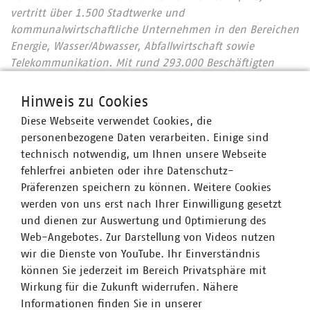
vertritt über 1.500 Stadtwerke und
kommunalwirtschaftliche Unternehmen in den Bereichen
Energie, Wasser/Abwasser, Abfallwirtschaft sowie
Telekommunikation. Mit rund 293.000 Beschäftigten
wurden 2020 Umsatzerlöse von 123 Milliarden Euro
erwirtschaftet und mehr als 16 Milliarden Euro investiert.
Hinweis zu Cookies
Im Endkundensegment haben die VKU-
Diese Webseite verwendet Cookies, die
Mitgliedsunternehmen signifikante Marktanteile in
personenbezogene Daten verarbeiten. Einige sind
zentralen Ver- und Entsorgungsbereichen: Strom 66
technisch notwendig, um Ihnen unsere Webseite
Prozent, Gas 60 Prozent, Wärme 88 Prozent, Trinkwasser
fehlerfrei anbieten oder ihre Datenschutz-
89 Prozent, Abwasser 45 Prozent. Die kommunale
Präferenzen speichern zu können. Weitere Cookies
Abfallwirtschaft entsorgt jeden Tag 31.500 Tonnen Abfall
werden von uns erst nach Ihrer Einwilligung gesetzt
und hat seit 1990 rund 76 Prozent ihrer CO2-Emissionen
und dienen zur Auswertung und Optimierung des
eingespart – damit ist sie der Hidden Champion des
Web-Angebotes. Zur Darstellung von Videos nutzen
Klimaschutzes. Immer mehr Mitgliedsunternehmen
wir die Dienste von YouTube. Ihr Einverständnis
engagieren sich im Breitbandausbau: 206 Unternehmen
können Sie jederzeit im Bereich Privatsphäre mit
investieren pro Jahr über 957 Millionen Euro. Künftig
Wirkung für die Zukunft widerrufen. Nähere
wollen 80 Prozent der kommunalen Unternehmen den
Informationen finden Sie in unserer