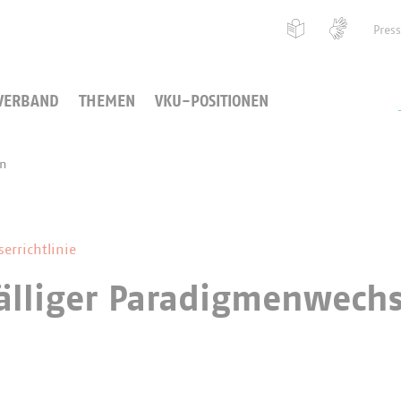
Pres
VERBAND
THEMEN
VKU-POSITIONEN
en
rrichtlinie
älliger Paradigmenwechs