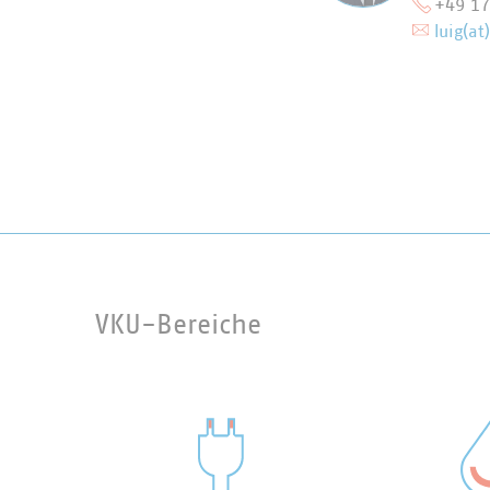
+49 1
luig(at
VKU-Bereiche