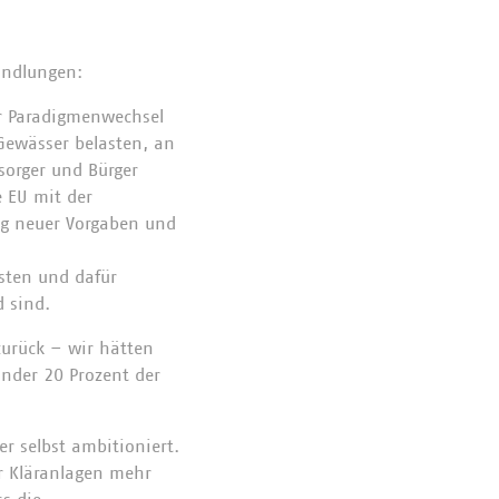
andlungen:
er Paradigmenwechsel
Gewässer belasten, an
sorger und Bürger
e EU mit der
ng neuer Vorgaben und
sten und dafür
d sind.
zurück – wir hätten
nder 20 Prozent der
r selbst ambitioniert.
er Kläranlagen mehr