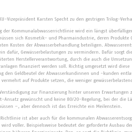
VKU-Vizepräsident Karsten Specht zu den gestrigen Trilog-Verh
g der Kommunalabwasserrichtlinie wird ein längst überfällig
 müssen sich Kosmetik- und Pharmaindustrie, deren Produkte 
hten Kosten der Abwasserbehandlung beteiligen. Abwasserent
ein dafür, Gewässerbelastungen zu vermindern. Dafür sorgt di
iterten Herstellerverantwortung, durch die auch die Umsetzu
anlagen finanziert werden soll. Richtig umgesetzt wird diese
ung den Geldbeutel der Abwasserkundinnen und -kunden entla
er vermehrt auf Produkte setzen, die weniger gewässerbelasten
g-Verständigung zur Finanzierung hinter unseren Erwartungen 
t-Ansatz gewünscht und keine 80/20-Regelung, bei der die Lä
müssen –, aber dennoch ist das Erreichte ein Meilenstein.
 Richtlinie ist aber auch für die kommunalen Abwasserentsorge
wird voller. Beispielsweise bedeutet der geforderte Ausbau d