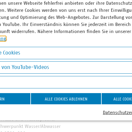
en unsere Webseite fehlerfrei anbieten oder ihre Datenschut
signifikante Marktanteile in zentralen Ver- und Entsorgungs
n. Weitere Cookies werden von uns erst nach Ihrer Einwilligu
nt, Wärme 88 Prozent, Trinkwasser 89 Prozent, Abwasser 45 Pr
tung und Optimierung des Web-Angebotes. Zur Darstellung vo
chaft entsorgt jeden Tag 31.500 Tonnen Abfall und hat seit 
n YouTube. Ihr Einverständnis können Sie jederzeit im Bereich
 eingespart – damit ist sie der Hidden Champion des Klimas
kunft widerrufen. Nähere Informationen finden Sie in unserer
 engagieren sich im Breitbandausbau: 206 Unternehmen inves
ung
.
Künftig wollen 80 Prozent der kommunalen Unternehmen den
 Anschlüsse für Antennen an ihr Glasfasernetz anbieten.
 Cookies
okies
d am Laufen – denn nichts geschieht, wenn es nicht vor Ort p
g von YouTube-Videos
: #Daseinsvorsorge. Unsere Positionen:
www.vku.de
on YouTube-Videos
ner
ERN
ALLE COOKIES ABLEHNEN
ALLE COOK
n Luig
Datenschutze
r Presse und Pressesprecher
chwerpunkt Wasser/Abwasser