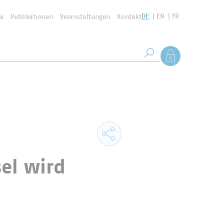
DE
EN
FR
se
Publikationen
Veranstaltungen
Kontakt
Suchbegriff
Als Mitglied anmel
Suche starten
el wird