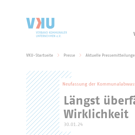
Zum Hauptinhalt springen
Zur Suche springen
VKU-Startseite
Presse
Aktuelle Pressemitteilung
Sie befinden sich hier:
Neufassung der Kommunalabwasse
Längst überf
Wirklichkeit
30.01.24