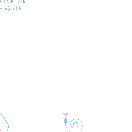
70 8580-226
)vku(dot)de