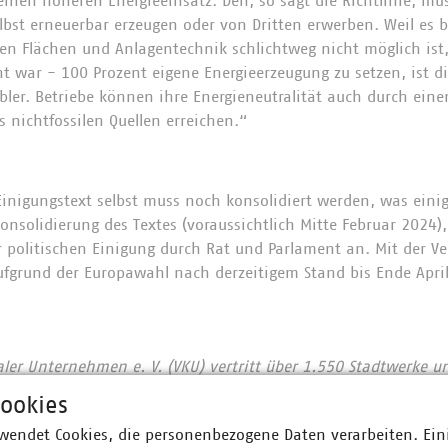
inen höheren Energieeinsatz. Den, so sagt die Richtlinie, mus
lbst erneuerbar erzeugen oder von Dritten erwerben. Weil es b
en Flächen und Anlagentechnik schlichtweg nicht möglich ist,
t war - 100 Prozent eigene Energieerzeugung zu setzen, ist d
bler. Betriebe können ihre Energieneutralität auch durch eine
 nichtfossilen Quellen erreichen.“
 Einigungstext selbst muss noch konsolidiert werden, was eini
solidierung des Textes (voraussichtlich Mitte Februar 2024),
r politischen Einigung durch Rat und Parlament an. Mit der V
aufgrund der Europawahl nach derzeitigem Stand bis Ende Apri
r Unternehmen e. V. (VKU) vertritt über 1.550 Stadtwerke u
he Unternehmen in den Bereichen Energie, Wasser/Abwasser, 
ookies
ion. Mit über 300.000 Beschäftigten wurden 2021 Umsatzerlö
wendet Cookies, die personenbezogene Daten verarbeiten. Ein
nd mehr als 17 Milliarden Euro investiert. Im Endkundensegm