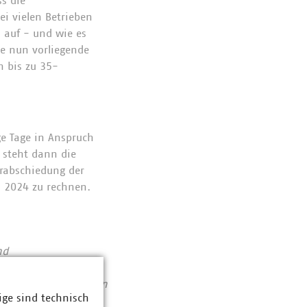
s die
ei vielen Betrieben
 auf - und wie es
ie nun vorliegende
n bis zu 35-
ge Tage in Anspruch
 steht dann die
erabschiedung der
l 2024 zu rechnen.
nd
Abfallwirtschaft
se von 141 Milliarden
ige sind technisch
ent haben die VKU-