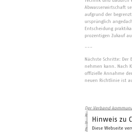
Technik und dadurch e
Abwasserwirtschaft se
aufgrund der begrenzt
ursprünglich angedach
Entscheidung praktika
prozentigen Zukauf aus
---
Nächste Schritte: Der
nehmen kann. Nach Kon
offizielle Annahme de
neuen Richtlinie ist 
Der Verband kommunale
kommunalwirtschaftlic
Hinweis zu C
sowie Telekommunikat
Diese Webseite ver
Euro erwirtschaftet u