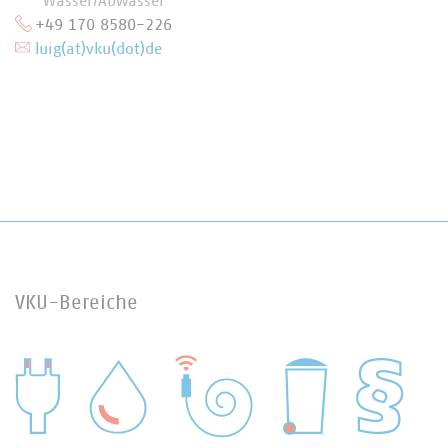
Wasser/Abwasser
+49 170 8580-226
luig(at)vku(dot)de
VKU-Bereiche
WASSER/ABWASSER
ENERGIEWIRTSCHAFT
ABFALLWIRTSCHAFT
RECHT