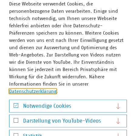
Diese Webseite verwendet Cookies, die
tagt normalerweise drei Mal im Jahr.
personenbezogene Daten verarbeiten. Einige sind
technisch notwendig, um Ihnen unsere Webseite
fehlerfrei anbieten oder ihre Datenschutz-
Präferenzen speichern zu können. Weitere Cookies
werden von uns erst nach Ihrer Einwilligung gesetzt
und dienen zur Auswertung und Optimierung des
Der Verband kommunaler Unternehmen e. V. (VKU)
Web-Angebotes. Zur Darstellung von Videos nutzen
vertritt über 1.500 Stadtwerke und
wir die Dienste von YouTube. Ihr Einverständnis
kommunalwirtschaftliche Unternehmen in den Bereichen
können Sie jederzeit im Bereich Privatsphäre mit
Energie, Wasser/Abwasser, Abfallwirtschaft sowie
Wirkung für die Zukunft widerrufen. Nähere
Telekommunikation. Mit rund 283.000 Beschäftigten
Informationen finden Sie in unserer
wurden 2019 Umsatzerlöse von 123 Milliarden Euro
Datenschutzerklärung
.
erwirtschaftet und mehr als 13 Milliarden Euro investiert.
Im Endkundensegment haben die VKU-
Notwendige Cookies
Mitgliedsunternehmen signifikante Marktanteile in
Notwendige Cookies
zentralen Ver- und Entsorgungsbereichen: Strom 62
Darstellung von YouTube-Videos
Prozent, Gas 67 Prozent, Trinkwasser 91 Prozent, Wärme
Darstellung von YouTube-Videos
79 Prozent, Abwasser 45 Prozent. Sie entsorgen jeden Tag