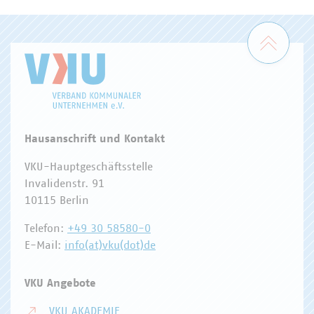
DIGITALISIERUNG/TK
Zum 
Hausanschrift und Kontakt
VKU-Hauptgeschäftsstelle
Invalidenstr. 91
10115 Berlin
Telefon:
+49 30 58580-0
E-Mail:
info(at)vku(dot)de
VKU Angebote
VKU AKADEMIE