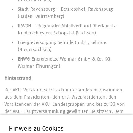
Stadt Ravensburg – Betriebshof, Ravensburg
(Baden-Württemberg)
RAVON – Regionaler Abfallverband Oberlausitz-
Niederschlesien, Schöpstal (Sachsen)
Energieversorgung Sehnde GmbH, Sehnde
(Niedersachsen)
ENWG Energienetze Weimar GmbH & Co. KG,
Weimar (Thüringen)
Hintergrund
Der VKU-Vorstand setzt sich unter anderem zusammen
aus dem Präsidenten, den drei Vizepräsidenten, den
Vorsitzenden der VKU-Landesgruppen und bis zu 33 von
der VKU-Hauptversammlung gewählten Beisitzern. Dem
Verbandsvorstand obliegt die Gesamtleitung des
Verbandes. Er wählt den Präsidenten, die Vizepräsidenten
Hinweis zu Cookies
und die Beisitzer des Verbandspräsidiums. Der Vorstand