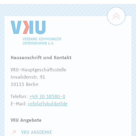
Zum 
Hausanschrift und Kontakt
VKU-Hauptgeschäftsstelle
Invalidenstr. 91
10115 Berlin
Telefon:
+49 30 58580-0
E-Mail:
info(at)vku(dot)de
VKU Angebote
VKU AKADEMIE