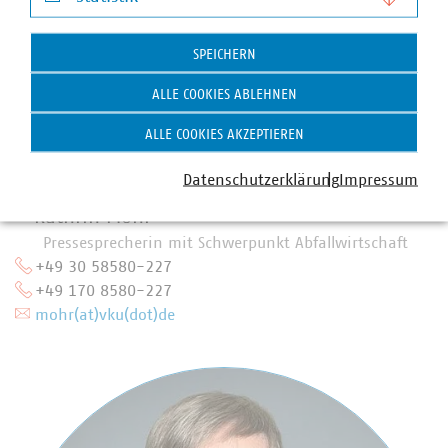
Statistik
SPEICHERN
ALLE COOKIES ABLEHNEN
ALLE COOKIES AKZEPTIEREN
Datenschutzerklärung
Impressum
Kathrin Mohr
Pressesprecherin mit Schwerpunkt Abfallwirtschaft
+49 30 58580-227
+49 170 8580-227
mohr(at)vku(dot)de