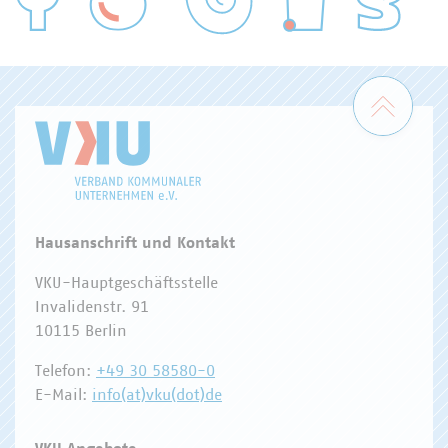
WASSER/ABWASSER
ENERGIEWIRTSCHAFT
ABFALLWIRTSCHAFT
RECHT
DIGITALISIERUNG/TK
Zum 
Hausanschrift und Kontakt
VKU-Hauptgeschäftsstelle
Invalidenstr. 91
10115 Berlin
Telefon:
+49 30 58580-0
E-Mail:
info(at)vku(dot)de