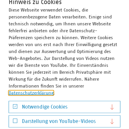
Hinweis zu Cookies
zentralen Ver- und Entsorgungsbereichen: Strom 66
Prozent, Gas 65 Prozent, Wärme 91 Prozent, Trinkwasser
Diese Webseite verwendet Cookies, die
88 Prozent, Abwasser 40 Prozent. Die kommunale
personenbezogene Daten verarbeiten. Einige sind
Abfallwirtschaft entsorgt jeden Tag 31.500 Tonnen Abfall
technisch notwendig, um Ihnen unsere Webseite
und hat seit 1990 rund 78 Prozent ihrer CO2-Emissionen
fehlerfrei anbieten oder ihre Datenschutz-
eingespart – damit ist sie der Hidden Champion des
Präferenzen speichern zu können. Weitere Cookies
Klimaschutzes. Immer mehr Mitgliedsunternehmen
werden von uns erst nach Ihrer Einwilligung gesetzt
engagieren sich im Breitbandausbau: 220 Unternehmen
und dienen zur Auswertung und Optimierung des
investieren pro Jahr über 912 Millionen Euro. Künftig
Web-Angebotes. Zur Darstellung von Videos nutzen
wollen 90 Prozent der kommunalen Unternehmen den
wir die Dienste von YouTube. Ihr Einverständnis
Mobilfunkunternehmen Anschlüsse für Antennen an ihr
können Sie jederzeit im Bereich Privatsphäre mit
Glasfasernetz anbieten.
Zahlen Daten Fakten 2024
Wirkung für die Zukunft widerrufen. Nähere
Wir halten Deutschland am Laufen – denn nichts
Informationen finden Sie in unserer
geschieht, wenn es nicht vor Ort passiert: Unser Beitrag
Datenschutzerklärung
.
für heute und morgen: #Daseinsvorsorge. Unsere
Positionen:
https://www.vku.de/vku-positionen/
Notwendige Cookies
Notwendige Cookies
Darstellung von YouTube-Videos
Darstellung von YouTube-Videos