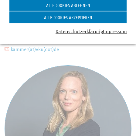
Stellvertretende Abteilungsleiterin und
ALLE COOKIES ABLEHNEN
Pressesprecherin mit Schwerpunkten Energie (Wärme,
ALLE COOKIES AKZEPTIEREN
Wasserstoff, Finanzierung der Energiewende) sowie
Digitales
Datenschutzerklärung
Impressum
+49 30 58580-225
+49 170 8580-225
kammer(at)vku(dot)de