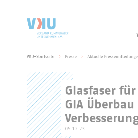
Zum Hauptinhalt springen
Zur Suche springen
VKU-Startseite
Presse
Aktuelle Pressemitteilung
Sie befinden sich hier:
Glasfaser für
GIA Überbau 
Verbesserung
05.12.23