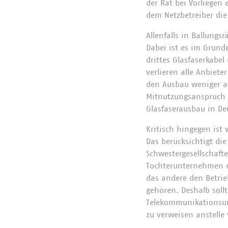
der Rat bei Vorliegen
dem Netzbetreiber die
Allenfalls in Ballung
Dabei ist es im Grund
drittes Glasfaserkabel
verlieren alle Anbiete
den Ausbau weniger a
Mitnutzungsanspruch 
Glasfaserausbau in De
Kritisch hingegen ist
Das berücksichtigt di
Schwestergesellschaft
Tochterunternehmen n
das andere den Betrie
gehören. Deshalb soll
Telekommunikationsun
zu verweisen anstelle