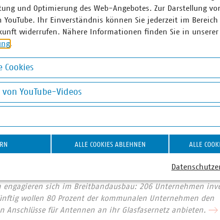
lasfaser (Dark Fiber):
Hier ist der Zugangsnachfrager selbst f
tung und Optimierung des Web-Angebotes. Zur Darstellung vo
tzes zuständig. Der Eigentümer bzw. das kommunale Unterneh
n YouTube. Ihr Einverständnis können Sie jederzeit im Bereich
kunft widerrufen. Nähere Informationen finden Sie in unserer
ung
.
 Cookies
okies
g von YouTube-Videos
r Unternehmen e. V. (VKU) vertritt über 1.550 Stadtwerke u
he Unternehmen in den Bereichen Energie, Wasser/Abwasser, 
on YouTube-Videos
ion. Mit über 300.000 Beschäftigten wurden 2021 Umsatzerlö
nd mehr als 17 Milliarden Euro investiert. Im Endkundensegm
signifikante Marktanteile in zentralen Ver- und Entsorgungs
ERN
ALLE COOKIES ABLEHNEN
ALLE COOK
nt, Wärme 88 Prozent, Trinkwasser 89 Prozent, Abwasser 45 Pr
chaft entsorgt jeden Tag 31.500 Tonnen Abfall und hat seit 
Datenschutze
 eingespart – damit ist sie der Hidden Champion des Klimas
 engagieren sich im Breitbandausbau: 206 Unternehmen inves
Künftig wollen 80 Prozent der kommunalen Unternehmen den
 Anschlüsse für Antennen an ihr Glasfasernetz anbieten.