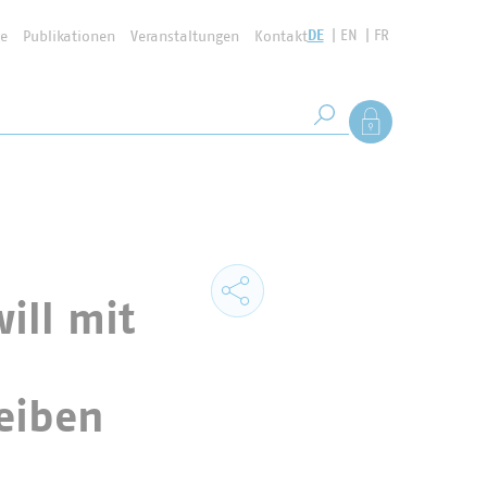
DE
EN
FR
se
Publikationen
Veranstaltungen
Kontakt
Suchbegriff
Als Mitglied anmel
Suche starten
will mit
eiben