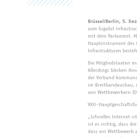
Brüssel/Berlin, 5. De
zum Gigabit Infrastru
mit dem Parlament. Mi
Hauptinstrument des G
Infrastrukturen beste
Die Mitgliedstaaten 
Allerdings bleiben Hi
der Verband kommuna
im Breitbandausbau, d
von Wettbewerbern (O
VKU-Hauptgeschäftsfüh
„Schnelles Internet i
ist es richtig, dass d
dass ein Wettbewerb a