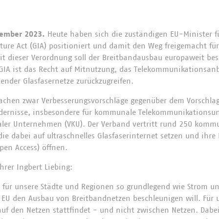
zember 2023.
Heute haben sich die zuständigen EU-Minister 
cture Act (GIA) positioniert und damit den Weg freigemacht fü
t dieser Verordnung soll der Breitbandausbau europaweit bes
IA ist das Recht auf Mitnutzung, das Telekommunikationsanbi
hender Glasfasernetze zurückzugreifen.
machen zwar Verbesserungsvorschläge gegenüber dem Vorschla
ndernisse, insbesondere für kommunale Telekommunikationsun
ler Unternehmen (VKU). Der Verband vertritt rund 250 kom
ie dabei auf ultraschnelles Glasfaserinternet setzen und ihre
pen Access) öffnen.
rer Ingbert Liebing:
st für unsere Städte und Regionen so grundlegend wie Strom 
ie EU den Ausbau von Breitbandnetzen beschleunigen will. Für u
uf den Netzen stattfindet - und nicht zwischen Netzen. Dabei 