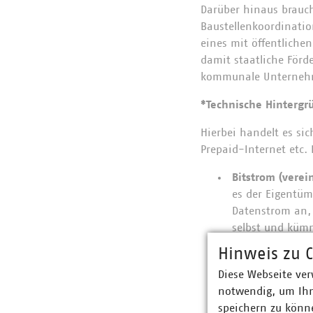
Darüber hinaus braucht
Baustellenkoordinati
eines mit öffentlichen
damit staatliche Förd
kommunale Unternehm
*Technische Hintergr
Hierbei handelt es si
Prepaid-Internet etc
Bitstrom (verei
es der Eigentüm
Datenstrom an,
selbst und kümm
Dadurch bekommt
Hinweis zu C
konzentrieren.
Diese Webseite ver
notwendig, um Ihn
speichern zu könne