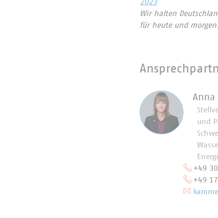
2023
Wir halten Deutschlan
für heute und morgen
Ansprechpart
Anna
Stellv
und P
Schwe
Wasse
Energ
+49 3
+49 1
kammer