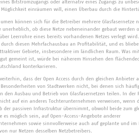
 eines Bitstromzugangs oder alternativ eines Zugangs zu unbes
 Möglichkeit einräumen will, einen Überbau durch die Hintert
sräumen können sich für die Betreiber mehrere Glasfasernetze
e unerheblich, ob diese Netze nebeneinander gebaut werden o
 über Leerrohre eines bereits vorhandenen Netzes verlegt wird.
r durch diesen Mehrfachausbau an Profitabilität, und es bliebe
ttraktiver Gebiete, insbesondere im ländlichen Raum. Was m
gut gemeint ist, würde bei näherem Hinsehen den flächende
utschland konterkarieren.
 weiterhin, dass der Open Access durch den gleichen Anbieter 
e Besonderheiten von Stadtwerken nicht, bei denen sich häufi
en den Ausbau und Betrieb von Glasfasernetzen teilen. In der 
icht auf ein anderes Tochterunternehmen verweisen, wenn d
b der passiven Infrastruktur übernimmt, obwohl beide zum gl
te es möglich sein, auf Open-Access-Angebote anderer
ternehmen sowie sinnvollerweise auch auf geplante und im B
 von nur Netzen desselben Netzbetreibers.