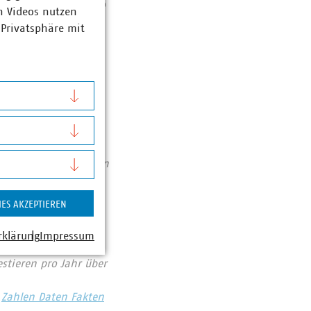
ür den aktiven Betrieb
n Videos nutzen
men ist nicht der
 Privatsphäre mit
nd
Abfallwirtschaft
se von 141 Milliarden
ent haben die VKU-
bereichen: Strom 66
IES AKZEPTIEREN
ozent. Die
1990 rund 78 Prozent
rklärung
Impressum
chutzes. Immer mehr
tieren pro Jahr über
Zahlen Daten Fakten