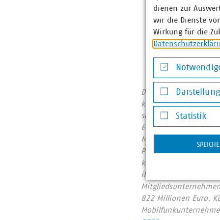
Unbeschaltete G
dienen zur Auswer
des Glasfaserne
wir die Dienste vo
Betreiber.
Wirkung für die Zu
Datenschutzerklär
Notwendige
Notwendige Co
Darstellun
Der Verband kommunale
kommunalwirtschaftlic
Darstellung v
sowie Telekommunikat
Statistik
Euro erwirtschaftet u
Statistik
Mitgliedsunternehmen 
SPEICH
Prozent, Gas 60 Proze
kommunale Abfallwirts
ihrer CO2-Emissionen
Mitgliedsunternehmen
822 Millionen Euro. 
Mobilfunkunternehmen