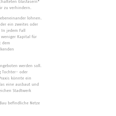
chalteten Glasfasern*
ür zu verhindern.
 nebeneinander lohnen.
der ein zweites oder
 In jedem Fall
 weniger Kapital für
it dem
ckenden
angeboten werden soll.
g Tochter- oder
Praxis könnte ein
as eine ausbaut und
eichen Stadtwerk
au befindliche Netze