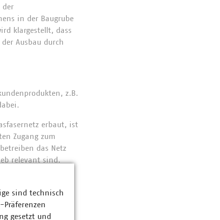
 der
mens in der Baugrube
rd klargestellt, dass
r der Ausbau durch
dkundenprodukten, z.B.
dabei.
fasernetz erbaut, ist
ieten Zugang zum
betreiben das Netz
eb relevant sind.
n Dienste-Angebot zu
ige sind technisch
z-Präferenzen
ng gesetzt und