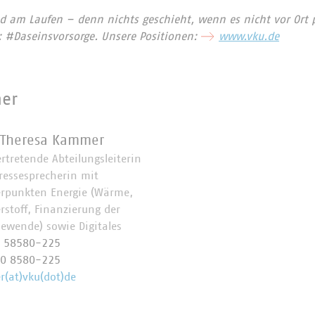
d am Laufen – denn nichts geschieht, wenn es nicht vor Ort p
: #Daseinsvorsorge. Unsere Positionen:
www.vku.de
ner
 Theresa Kammer
ertretende Abteilungsleiterin
ressesprecherin mit
rpunkten Energie (Wärme,
rstoff, Finanzierung der
iewende) sowie Digitales
0 58580-225
70 8580-225
(at)vku(dot)de