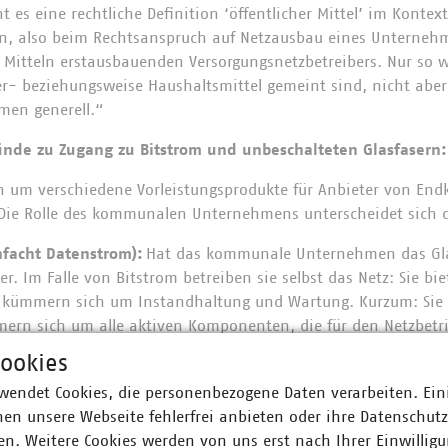
 es eine rechtliche Definition ‘öffentlicher Mittel’ im Kontext
on, also beim Rechtsanspruch auf Netzausbau eines Unterneh
 Mitteln erstausbauenden Versorgungsnetzbetreibers. Nur so wi
er- beziehungsweise Haushaltsmittel gemeint sind, nicht abe
en generell.“
ünde zu Zugang zu Bitstrom und unbeschalteten Glasfasern:
ch um verschiedene Vorleistungsprodukte für Anbieter von En
. Die Rolle des kommunalen Unternehmens unterscheidet sich 
nfacht Datenstrom):
Hat das kommunale Unternehmen das Glas
er. Im Falle von Bitstrom betreiben sie selbst das Netz: Sie b
 kümmern sich um Instandhaltung und Wartung. Kurzum: Sie 
ern sich um alle aktiven Komponenten, die für den Netzbetri
 der Zugangsnachfrager die Möglichkeit, sich allein auf sei
ookies
wendet Cookies, die personenbezogene Daten verarbeiten. Ein
en unsere Webseite fehlerfrei anbieten oder ihre Datenschut
n. Weitere Cookies werden von uns erst nach Ihrer Einwilligu