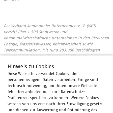
Der Verband kommunaler Unternehmen e. V. (VKU)
vertritt über 1.500 Stadtwerke und
kommunalwirtschaftliche Unternehmen in den Bereichen
Energie, Wasser/Abwasser, Abfallwirtschaft sowie
Telekommunikation. Mit rund 283.000 Beschäftigten
wurden 2019 Umsatzerlöse von 123 Milliarden Euro
erwirtschaftet und mehr als 13 Milliarden Euro investiert.
Hinweis zu Cookies
Im Endkundensegment haben die VKU-
Diese Webseite verwendet Cookies, die
Mitgliedsunternehmen signifikante Marktanteile in
personenbezogene Daten verarbeiten. Einige sind
zentralen Ver- und Entsorgungsbereichen: Strom 62
technisch notwendig, um Ihnen unsere Webseite
Prozent, Gas 67 Prozent, Trinkwasser 91 Prozent, Wärme
fehlerfrei anbieten oder ihre Datenschutz-
79 Prozent, Abwasser 45 Prozent. Sie entsorgen jeden Tag
Präferenzen speichern zu können. Weitere Cookies
31.500 Tonnen Abfall und tragen durch getrennte
werden von uns erst nach Ihrer Einwilligung gesetzt
Sammlung entscheidend dazu bei, dass Deutschland mit
und dienen zur Auswertung und Optimierung des
67 Prozent die höchste Recyclingquote in der