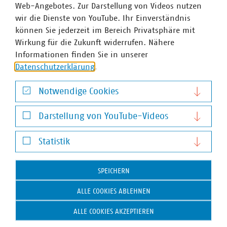
Web-Angebotes. Zur Darstellung von Videos nutzen
Europäischen Union hat. Immer mehr
wir die Dienste von YouTube. Ihr Einverständnis
Mitgliedsunternehmen engagieren sich im
können Sie jederzeit im Bereich Privatsphäre mit
Breitbandausbau: 203 Unternehmen investieren pro Jahr
Wirkung für die Zukunft widerrufen. Nähere
über 700 Millionen Euro. Beim Breitbandausbau setzen
Informationen finden Sie in unserer
92 Prozent der Unternehmen auf Glasfaser bis
Datenschutzerklärung
.
mindestens ins Gebäude. Wir halten Deutschland am
Laufen – klimaneutral, leistungsstark, lebenswert. Unser
Notwendige Cookies
Beitrag für heute und morgen: #Daseinsvorsorge. Unsere
Notwendige Cookies
Positionen:
2030plus.vku.de.
Darstellung von YouTube-Videos
Darstellung von YouTube-Videos
Statistik
Ansprechpartner
Statistik
SPEICHERN
ALLE COOKIES ABLEHNEN
ALLE COOKIES AKZEPTIEREN