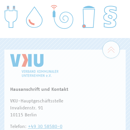
WASSER/ABWASSER
ENERGIEWIRTSCHAFT
ABFALLWIRTSCHAFT
RECHT
DIGITALISIERUNG/TK
Zum 
Hausanschrift und Kontakt
VKU-Hauptgeschäftsstelle
Invalidenstr. 91
10115 Berlin
Telefon:
+49 30 58580-0