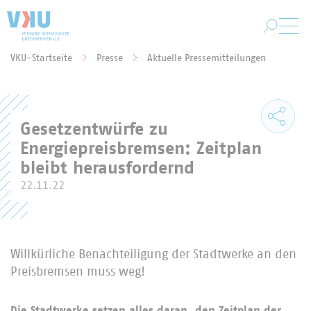
Zum Hauptinhalt springen
VKU-Startseite
Presse
Aktuelle Pressemitteilungen
Sie befinden sich hier:
Gesetzentwürfe zu
Energiepreisbremsen: Zeitplan
bleibt herausfordernd
22.11.22
Willkürliche Benachteiligung der Stadtwerke an den
Preisbremsen muss weg!
Die Stadtwerke setzen alles daran, den Zeitplan der