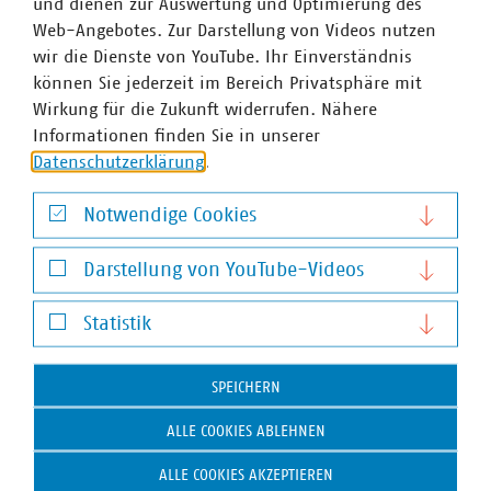
engagieren sich im Breitbandausbau: 206 Unternehmen
und dienen zur Auswertung und Optimierung des
investieren pro Jahr über 822 Millionen Euro. Künftig
Web-Angebotes. Zur Darstellung von Videos nutzen
wollen 80 Prozent der kommunalen Unternehmen den
wir die Dienste von YouTube. Ihr Einverständnis
Mobilfunkunternehmen Anschlüsse für Antennen an ihr
können Sie jederzeit im Bereich Privatsphäre mit
Glasfasernetz anbieten.
Zahlen Daten Fakten 2023
Wirkung für die Zukunft widerrufen. Nähere
Wir halten Deutschland am Laufen – denn nichts
Informationen finden Sie in unserer
geschieht, wenn es nicht vor Ort passiert: Unser Beitrag
Datenschutzerklärung
.
für heute und morgen: #Daseinsvorsorge. Unsere
Positionen:
www.vku.de
Notwendige Cookies
Notwendige Cookies
Darstellung von YouTube-Videos
Darstellung von YouTube-Videos
Ansprechpartner
Statistik
Statistik
SPEICHERN
ALLE COOKIES ABLEHNEN
ALLE COOKIES AKZEPTIEREN