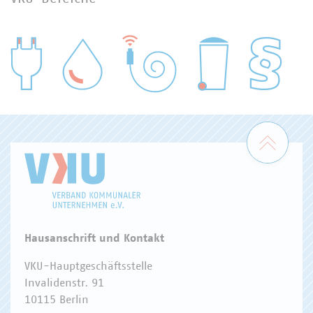
WASSER/ABWASSER
ENERGIEWIRTSCHAFT
ABFALLWIRTSCHAFT
RECHT
DIGITALISIERUNG/TK
Zum 
Hausanschrift und Kontakt
VKU-Hauptgeschäftsstelle
Invalidenstr. 91
10115 Berlin