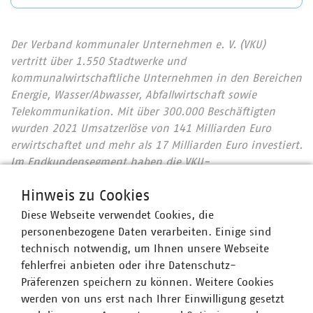
Der Verband kommunaler Unternehmen e. V. (VKU)
vertritt über 1.550 Stadtwerke und
kommunalwirtschaftliche Unternehmen in den Bereichen
Energie, Wasser/Abwasser, Abfallwirtschaft sowie
Telekommunikation. Mit über 300.000 Beschäftigten
wurden 2021 Umsatzerlöse von 141 Milliarden Euro
erwirtschaftet und mehr als 17 Milliarden Euro investiert.
Im Endkundensegment haben die VKU-
Mitgliedsunternehmen signifikante Marktanteile in
Hinweis zu Cookies
zentralen Ver- und Entsorgungsbereichen: Strom 66
Prozent, Gas 60 Prozent, Wärme 88 Prozent, Trinkwasser
Diese Webseite verwendet Cookies, die
89 Prozent, Abwasser 45 Prozent. Die kommunale
personenbezogene Daten verarbeiten. Einige sind
Abfallwirtschaft entsorgt jeden Tag 31.500 Tonnen Abfall
technisch notwendig, um Ihnen unsere Webseite
und hat seit 1990 rund 78 Prozent ihrer CO2-Emissionen
fehlerfrei anbieten oder ihre Datenschutz-
eingespart – damit ist sie der Hidden Champion des
Präferenzen speichern zu können. Weitere Cookies
Klimaschutzes. Immer mehr Mitgliedsunternehmen
werden von uns erst nach Ihrer Einwilligung gesetzt