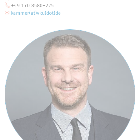
+49 170 8580-225
kammer(at)vku(dot)de