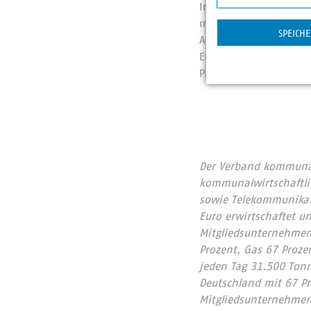
In diesem Zusammenha
Statistik
missbräuchliches Verh
SPEICH
Aufsicht auch wahrge
Energiewirtschaft wür
Preise erneut nutzen
Der Verband kommunale
kommunalwirtschaftlic
sowie Telekommunikat
Euro erwirtschaftet u
Mitgliedsunternehmen 
Prozent, Gas 67 Proze
jeden Tag 31.500 Ton
Deutschland mit 67 P
Mitgliedsunternehmen