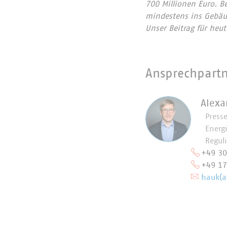
700 Millionen Euro. B
mindestens ins Gebäud
Unser Beitrag für heu
Ansprechpart
Alexa
Press
Energ
Regul
+49 3
+49 1
hauk(a