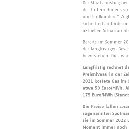
Der Staatseinstieg be
des Unternehmens sich
und Endkunden.“ Zugle
Sicherheitsanforderun
aktuellen Situation a
Bereits im Sommer 20
der langfristigen Bes
bevorstehen. Dies war
Langfristig rechnet 
Preisniveau in der Z
2021 kostete Gas im 
etwa 50 Euro/MWh. Ak
175 Euro/MWh (Stand:
Die Preise fallen zwa
sogenannten Spotmar
sie im Sommer 2022 u
Moment immer noch b