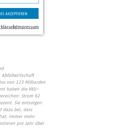
sse haben, um ein
e sollte diese
IES AKZEPTIEREN
mmunalen
e Phasen fallender
rklärung
Impressum
locken.
nd
Abfallwirtschaft
se von 123 Milliarden
ent haben die VKU-
bereichen: Strom 62
ozent. Sie entsorgen
 dazu bei, dass
 hat. Immer mehr
tieren pro Jahr über