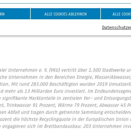
ng betont der VKU, dass die Behörden ausreichende Befugni
alten zu untersuchen und zu ahnden. „Aus Sicht der Stadtwerk
ERN
ALLE COOKIES ABLEHNEN
ALLE COOK
nommen werden“, so Liebing. Die Herausforderungen der ko
den eher im erneuten Aufkommen der Billiganbieter liegen, di
Datenschutze
 könnten, um Kunden mit nicht abgesicherten Angeboten anzu
r Unternehmen e. V. (VKU) vertritt über 1.500 Stadtwerke u
he Unternehmen in den Bereichen Energie, Wasser/Abwasser, 
ion. Mit rund 283.000 Beschäftigten wurden 2019 Umsatzerlö
nd mehr als 13 Milliarden Euro investiert. Im Endkundensegm
signifikante Marktanteile in zentralen Ver- und Entsorgungs
nt, Trinkwasser 91 Prozent, Wärme 79 Prozent, Abwasser 45 Pr
nen Abfall und tragen durch getrennte Sammlung entscheidend
rozent die höchste Recyclingquote in der Europäischen Union
 engagieren sich im Breitbandausbau: 203 Unternehmen inves