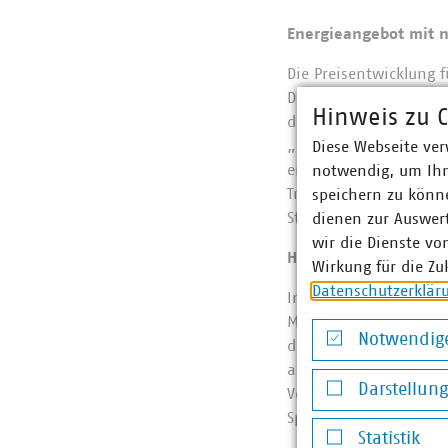
Energieangebot mit 
Die Preisentwicklung 
Deutschland wird zwar
Hinweis zu C
damit verbundene Umba
„Grundlage für niedri
Diese Webseite ver
erneuerbaren Energie
notwendig, um Ihn
Transformationskraftw
speichern zu könne
Stromversorgung sorge
dienen zur Auswer
wir die Dienste vo
Hoher Beratungsbeda
Wirkung für die Zu
Datenschutzerklär
In den Kundenzentren
Mittelpunkt stehen F
Notwendige
derzeit keinen Spielr
Notwendige Co
an die gesetzlichen V
Darstellun
Vergünstigungen für d
Darstellung v
Spielraum der Versorge
Statistik