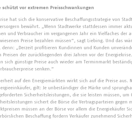
e schützt vor extremen Preisschwankungen
krise hat sich die konservative Beschaffungsstrategie von Sta
rsorgern bewährt. „Wenn Stadtwerke stattdessen immer aktu
en und Verbraucher im vergangenen Jahr ein Vielfaches der 
iesenen Preise bezahlen müssen“, sagt Liebing. Und das wär
o, denn: „Derzeit profitieren Kundinnen und Kunden unveränd
Preisen der zurückliegenden drei Jahren vor der Energiekrise.
n sich günstige Preise auch wieder am Terminmarkt beständi
Verbraucherpreise senken.“
rheit auf den Energiemärkten wirkt sich auf die Preise aus. N
nergieeinkäufer, gilt: Je unbeständiger die Märke und sprunghaf
geforderten Sicherheitsleistungen, die sie leisten müssen, um
heitsleistungen sichert die Börse die Vertragsparteien gegen m
ktpreisen müssen an der Börse vor allem die Energiekäufer Sic
rbörslichen Beschaffung fordern Verkäufer zunehmend Sicher