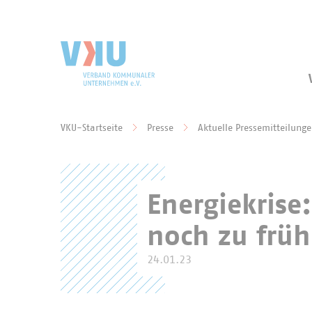
Zum Hauptinhalt springen
Zur Suche springen
VKU-Startseite
Presse
Aktuelle Pressemitteilung
Sie befinden sich hier:
Energiekrise
noch zu frü
24.01.23