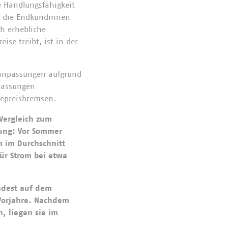
ie Handlungsfähigkeit
ch die Endkundinnen
ch erhebliche
se treibt, ist in der
sanpassungen aufgrund
npassungen
iepreisbremsen.
 Vergleich zum
zung: Vor Sommer
 im Durchschnitt
ür Strom bei etwa
indest auf dem
Vorjahre. Nachdem
, liegen sie im