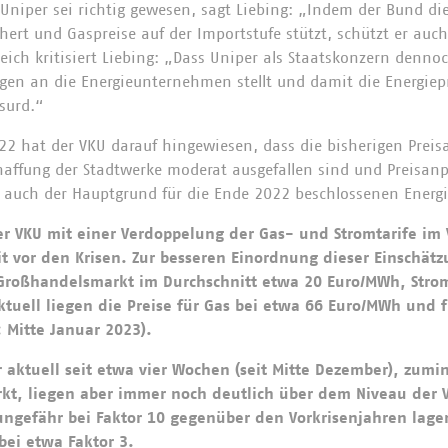
i Uniper sei richtig gewesen, sagt Liebing: „Indem der Bund d
ert und Gaspreise auf der Importstufe stützt, schützt er au
ich kritisiert Liebing: „Dass Uniper als Staatskonzern denno
gen an die Energieunternehmen stellt und damit die Energieprei
bsurd.“
22 hat der VKU darauf hingewiesen, dass die bisherigen Prei
chaffung der Stadtwerke moderat ausgefallen sind und Preisa
 auch der Hauptgrund für die Ende 2022 beschlossenen Energ
der VKU mit einer Verdoppelung der Gas- und Stromtarife im
eit vor den Krisen. Zur besseren Einordnung dieser Einschät
Großhandelsmarkt im Durchschnitt etwa 20 Euro/MWh, Strom
tuell liegen die Preise für Gas bei etwa 66 Euro/MWh und f
 Mitte Januar 2023).
r aktuell seit etwa vier Wochen (seit Mitte Dezember), zum
kt, liegen aber immer noch deutlich über dem Niveau der 
ngefähr bei Faktor 10 gegenüber den Vorkrisenjahren lagen
ei etwa Faktor 3.