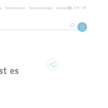
DE
EN
FR
se
Publikationen
Veranstaltungen
Kontakt
Suchbegriff
Als Mitglied anmel
Suche starten
st es