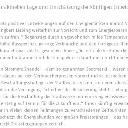
ur aktuellen Lage und Einschätzung der künftigen Entwi
otz positiver Entwicklungen auf den Energiemärkten mahnt 
Ingbert Liebing weiterhin zur Vorsicht und zum Energiesparen
ch zu früh.“ Begünstigt durch ungewöhnlich milde Temperatur
füllte Gasspeicher, geringe Verbräuche und den fertiggestellt
handel zwar zuletzt gesunken. Aber: „Die erfreuliche Entwick
 Momentaufnahme und die Energiekrise damit noch nicht übe
ten Stromgroßhandel - dem so genannten Spotmarkt - waren z
davon bei den Verbraucherpreisen vorerst nichts zu merken 
Beschaffungsstrategie der Stadtwerke zu tun, an deren oberste
ondern die Versorgungssicherheit der Bevölkerung steht. Liebing 
n für die Beschaffung der Stadtwerke nur eine vergleichsweise
e stetig auf Termin für die Zukunft ein.“ Ihren künftig erwar
er in vielen kleinen Teilmengen zu verschiedenen Zeitpunkten
 schützt die Energiekunden vor großen Preissprüngen - das hei
reckt Preissteigerungen zeitlich.