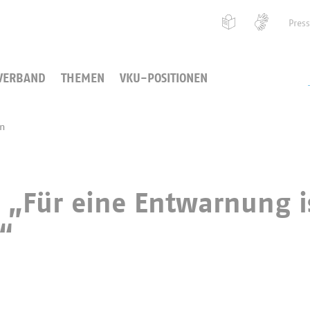
Pres
VERBAND
THEMEN
VKU-POSITIONEN
en
: „Für eine Entwarnung i
h“