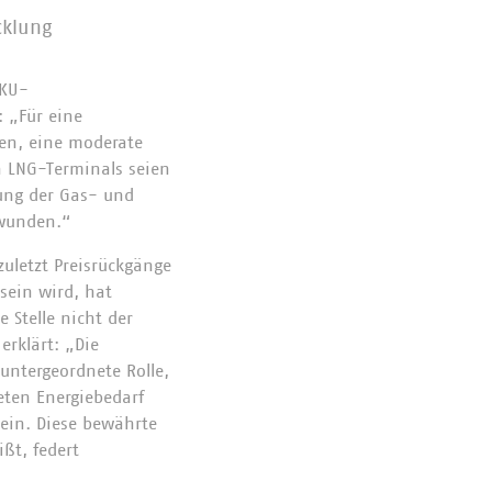
cklung
VKU-
: „Für eine
en, eine moderate
en LNG-Terminals seien
lung der Gas- und
rwunden.“
uletzt Preisrückgänge
sein wird, hat
 Stelle nicht der
erklärt: „Die
 untergeordnete Rolle,
teten Energiebedarf
 ein. Diese bewährte
ßt, federt