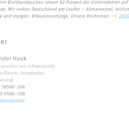
eim Breitbandausbau setzen 92 Prozent der Unternehmen auf G
e. Wir halten Deutschland am Laufen – klimaneutral, leistun
te und morgen: #Daseinsvorsorge. Unsere Positionen:
2030
ner
nder Hauk
esprecher mit Schwerpunkt
ie (Strom, Stromnetze,
ierung)
0 58580-208
70 8580-208
t)vku(dot)de