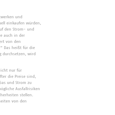
dtwerken und
ell einkaufen würden,
auf den Strom- und
e auch in der
ert von den
“ Das heißt für die
g durchsetzen, wird
icht nur für
ter die Preise sind,
 Gas und Strom zu
ögliche Ausfallrisiken
herheiten stellen.
heiten von den