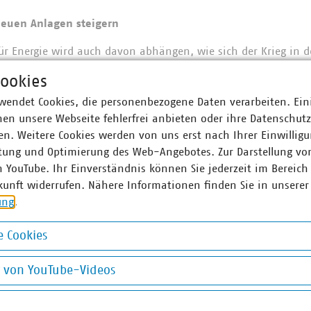
neuen Anlagen steigern
für Energie wird auch davon abhängen, wie sich der Krieg in d
 in absehbarer Zeit den Wegfall des russischen Gases kompen
ookies
u der Infrastruktur ist allerdings zeitintensiv und mit hoh
ge Energiepreise ist ein großes Energieangebot“, sagt Liebing.
wendet Cookies, die personenbezogene Daten verarbeiten. Ein
n massiv und schnell ausgebaut werden. „Und wir brauchen we
en unsere Webseite fehlerfrei anbieten oder ihre Datenschut
erke, die flankierend zum Ausbau von erneuerbaren Energien 
n. Weitere Cookies werden von uns erst nach Ihrer Einwilligu
n“, so Liebing.
tung und Optimierung des Web-Angebotes. Zur Darstellung vo
n YouTube. Ihr Einverständnis können Sie jederzeit im Bereich
rf in Kundenzentren
kunft widerrufen. Nähere Informationen finden Sie in unserer
ung
.
 der Stadtwerke herrscht währenddessen ein anhaltend hoher
ragen zur Gas- und Wärme- sowie Strompreisbremse. Die Preis
 Cookies
aum für individuelle Lösungen. Stadtwerke und kommunalen Ve
okies
orgaben halten, die den Handlungsrahmen definieren. „Gerade
g von YouTube-Videos
ie Verbraucher haben die Preisbremsengesetze strenge Vorsch
on YouTube-Videos
r ein. Damit soll Missbrauch verhindert werden“, so Liebing.