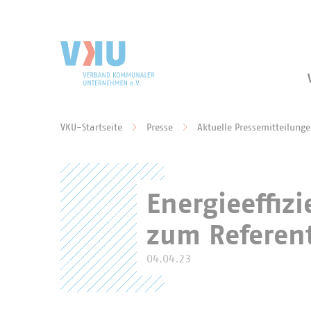
Zum Hauptinhalt springen
Zur Suche springen
VKU-Startseite
Presse
Aktuelle Pressemitteilung
Sie befinden sich hier:
Energieeffiz
zum Referen
04.04.23