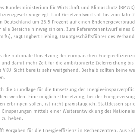
s Bundesministerium für Wirtschaft und Klimaschutz (BMWK)
izienzgesetz vorgelegt. Laut Gesetzentwurf soll bis zum Jahr 
in Deutschland um 26,5 Prozent auf einen Endenergieverbrau
 alle Bereiche hinweg sinken. Zum Referentenentwurf eines Ge
(EnEfG), sagt Ingbert Liebing, Hauptgeschäftsführer des Verba
s die nationale Umsetzung der europäischen Energieeffizienzri
ll und damit mehr Zeit für die ambitionierte Zielerreichung bis
 VKU-Sicht bereits sehr weitgehend. Deshalb sollten keine w
en.
ch die Grundlage für die Umsetzung der Energieeinsparverpfli
ieben werden. Eine mögliche Umsetzung, bei der Energieversor
 erbringen sollen, ist nicht praxistauglich. Stattdessen spri
en Einsparungen mittels einer Weiterentwicklung des National
) zu heben.
fft Vorgaben für die Energieeffizienz in Rechenzentren. Aus Si