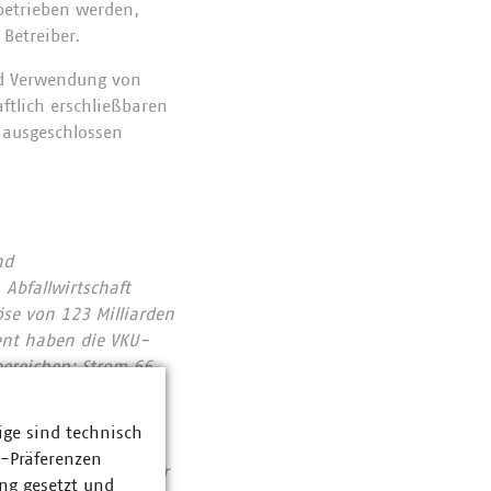
betrieben werden,
Betreiber.
nd Verwendung von
ftlich erschließbaren
 ausgeschlossen
nd
Abfallwirtschaft
se von 123 Milliarden
ent haben die VKU-
bereichen: Strom 66
ozent. Die
1990 rund 76 Prozent
ige sind technisch
chutzes. Immer mehr
z-Präferenzen
tieren pro Jahr über
ng gesetzt und