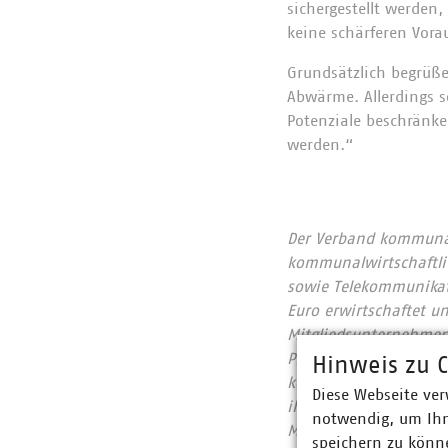
sichergestellt werde
keine schärferen Vora
Grundsätzlich begrüß
Abwärme. Allerdings s
Potenziale beschränk
werden.“
Der Verband kommunale
kommunalwirtschaftlic
sowie Telekommunikat
Euro erwirtschaftet u
Mitgliedsunternehmen 
Prozent, Gas 60 Proze
Hinweis zu C
kommunale Abfallwirts
Diese Webseite ver
ihrer CO2-Emissionen
notwendig, um Ihn
Mitgliedsunternehmen
speichern zu könne