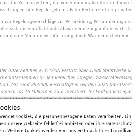
n, dass für Rechenzentren, die von kommunalen Unternehmen 
ussetzungen und Regeln gelten, als für Rechenzentren privater 
en wir Regelungsvorschläge zur Vermeidung, Verminderung u
ollte sich die verpflichtende Abwärmenutzung auf die wirtscha
en und eine Abnahmeverpflichtung durch Wärmenetzbetreiber
r Unternehmen e. V. (VKU) vertritt über 1.500 Stadtwerke u
he Unternehmen in den Bereichen Energie, Wasser/Abwasser, 
ion. Mit rund 293.000 Beschäftigten wurden 2020 Umsatzerlö
nd mehr als 16 Milliarden Euro investiert. Im Endkundensegm
signifikante Marktanteile in zentralen Ver- und Entsorgungs
nt, Wärme 88 Prozent, Trinkwasser 89 Prozent, Abwasser 45 Pr
ookies
chaft entsorgt jeden Tag 31.500 Tonnen Abfall und hat seit 
wendet Cookies, die personenbezogene Daten verarbeiten. Ein
 eingespart – damit ist sie der Hidden Champion des Klimas
en unsere Webseite fehlerfrei anbieten oder ihre Datenschut
 engagieren sich im Breitbandausbau: 206 Unternehmen inves
n. Weitere Cookies werden von uns erst nach Ihrer Einwilligu