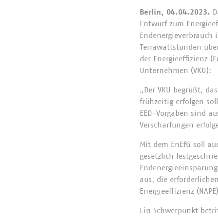
Berlin, 04.04.2023.
Da
Entwurf zum Energieeff
Endenergieverbrauch 
Terrawattstunden über
der Energieeffizienz 
Unternehmen (VKU):
„Der VKU begrüßt, das
frühzeitig erfolgen so
EED-Vorgaben sind aus
Verschärfungen erfolg
Mit dem EnEfG soll au
gesetzlich festgeschr
Endenergieeinsparungen
aus, die erforderlich
Energieeffizienz (NAPE
Ein Schwerpunkt betri