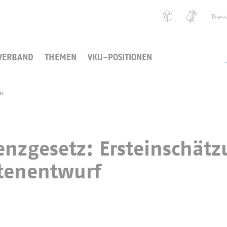
Pres
VERBAND
THEMEN
VKU-POSITIONEN
en
ienzgesetz: Ersteinschät
tenentwurf