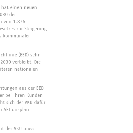
 hat einen neuen
2030 der
ch von 1.876
setzes zur Steigerung
nds kommunaler
chtlinie (EED) sehr
 2030 verbleibt. Die
eiteren nationalen
chtungen aus der EED
ger bei ihren Kunden
cht sich der VKU dafür
en Aktionsplan
cht des VKU muss