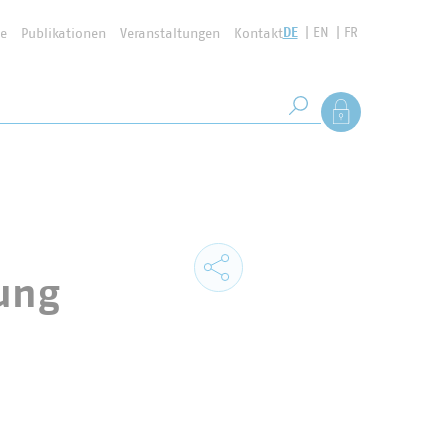
DE
EN
FR
se
Publikationen
Veranstaltungen
Kontakt
Suchbegriff
Als Mitglied anmel
Suche starten
zung