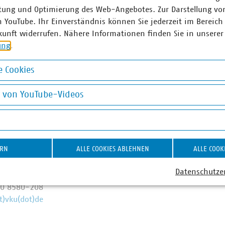
Künftig wollen 80 Prozent der kommunalen Unternehmen den
tung und Optimierung des Web-Angebotes. Zur Darstellung vo
 Anschlüsse für Antennen an ihr Glasfasernetz anbieten.
n YouTube. Ihr Einverständnis können Sie jederzeit im Bereich
kunft widerrufen. Nähere Informationen finden Sie in unserer
d am Laufen – denn nichts geschieht, wenn es nicht vor Ort p
ung
.
: #Daseinsvorsorge. Unsere Positionen:
www.vku.de
 Cookies
okies
ner
g von YouTube-Videos
on YouTube-Videos
nder Hauk
esprecher mit Schwerpunkt
ERN
ALLE COOKIES ABLEHNEN
ALLE COOK
ie (Strom, Stromnetze,
ierung)
Datenschutze
0 58580-208
70 8580-208
t)vku(dot)de