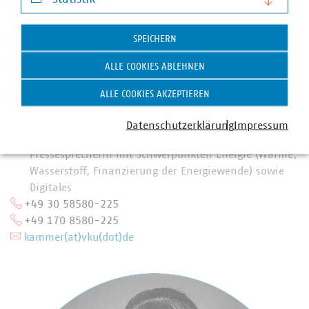
Statistik
SPEICHERN
ALLE COOKIES ABLEHNEN
ALLE COOKIES AKZEPTIEREN
Anna Theresa Kammer
Datenschutzerklärung
Impressum
Stellvertretende Abteilungsleiterin und
Pressesprecherin mit Schwerpunkten Energie (Wärme,
Wasserstoff, Finanzierung der Energiewende) sowie
Digitales
+49 30 58580-225
+49 170 8580-225
kammer(at)vku(dot)de