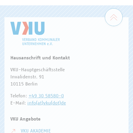
Zum 
Hausanschrift und Kontakt
VKU-Hauptgeschäftsstelle
Invalidenstr. 91
10115 Berlin
Telefon:
+49 30 58580-0
E-Mail:
info(at)vku(dot)de
VKU Angebote
VKU AKADEMIE