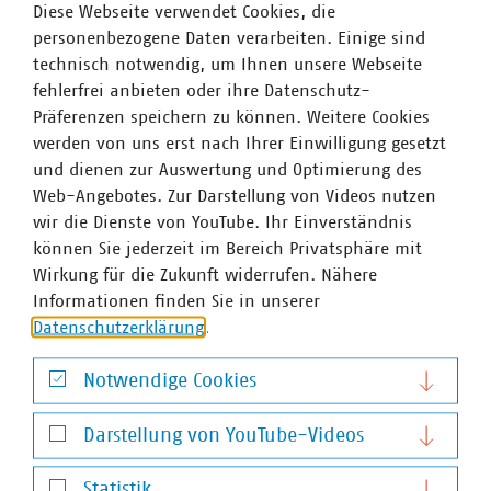
Diese Webseite verwendet Cookies, die
für heute und morgen: #Daseinsvorsorge. Unsere
personenbezogene Daten verarbeiten. Einige sind
Positionen:
https://www.vku.de/vku-positionen/
technisch notwendig, um Ihnen unsere Webseite
fehlerfrei anbieten oder ihre Datenschutz-
Präferenzen speichern zu können. Weitere Cookies
werden von uns erst nach Ihrer Einwilligung gesetzt
Ansprechpartner
und dienen zur Auswertung und Optimierung des
Web-Angebotes. Zur Darstellung von Videos nutzen
wir die Dienste von YouTube. Ihr Einverständnis
können Sie jederzeit im Bereich Privatsphäre mit
Wirkung für die Zukunft widerrufen. Nähere
Informationen finden Sie in unserer
Datenschutzerklärung
.
Notwendige Cookies
Notwendige Cookies
Darstellung von YouTube-Videos
Darstellung von YouTube-Videos
Statistik