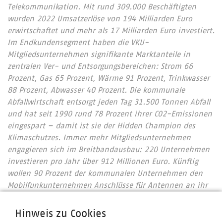
Telekommunikation. Mit rund 309.000 Beschäftigten
wurden 2022 Umsatzerlöse von 194 Milliarden Euro
erwirtschaftet und mehr als 17 Milliarden Euro investiert.
Im Endkundensegment haben die VKU-
Mitgliedsunternehmen signifikante Marktanteile in
zentralen Ver- und Entsorgungsbereichen: Strom 66
Prozent, Gas 65 Prozent, Wärme 91 Prozent, Trinkwasser
88 Prozent, Abwasser 40 Prozent. Die kommunale
Abfallwirtschaft entsorgt jeden Tag 31.500 Tonnen Abfall
und hat seit 1990 rund 78 Prozent ihrer CO2-Emissionen
eingespart – damit ist sie der Hidden Champion des
Klimaschutzes. Immer mehr Mitgliedsunternehmen
engagieren sich im Breitbandausbau: 220 Unternehmen
investieren pro Jahr über 912 Millionen Euro. Künftig
wollen 90 Prozent der kommunalen Unternehmen den
Mobilfunkunternehmen Anschlüsse für Antennen an ihr
Glasfasernetz anbieten.
Zahlen Daten Fakten 2024
Wir halten Deutschland am Laufen – denn nichts
Hinweis zu Cookies
geschieht, wenn es nicht vor Ort passiert: Unser Beitrag