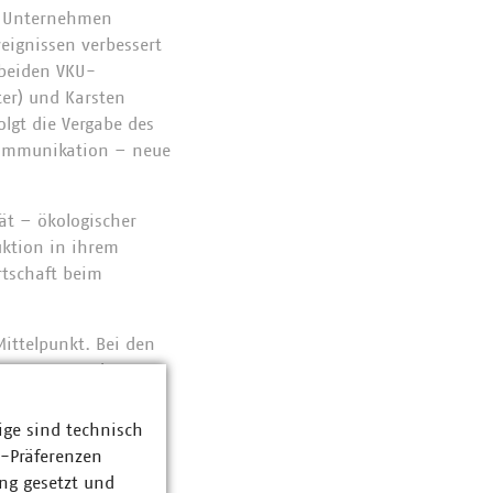
le Unternehmen
reignissen verbessert
 beiden VKU-
ter) und Karsten
lgt die Vergabe des
kommunikation – neue
ät – ökologischer
ktion in ihrem
rtschaft beim
ittelpunkt. Bei den
ntsorgung und-
rmieren und sich mit
sind, über ihre
ige sind technisch
z-Präferenzen
ng gesetzt und