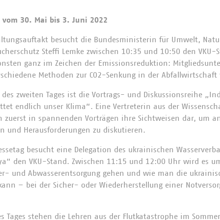
vom 30. Mai bis 3. Juni 2022
tungsauftakt besucht die Bundesministerin für Umwelt, Natu
aucherschutz Steffi Lemke zwischen 10:35 und 10:50 den VKU-
nsten ganz im Zeichen der Emissionsreduktion: Mitgliedsun
schiedene Methoden zur CO2-Senkung in der Abfallwirtschaft 
 des zweiten Tages ist die Vortrags- und Diskussionsreihe „Indu
tet endlich unser Klima“. Eine Vertreterin aus der Wissenscha
en zuerst in spannenden Vorträgen ihre Sichtweisen dar, um a
n und Herausforderungen zu diskutieren.
ssetag besucht eine Delegation des ukrainischen Wasserverb
ya“ den VKU-Stand. Zwischen 11:15 und 12:00 Uhr wird es um
ver- und Abwasserentsorgung gehen und wie man die ukrainis
kann – bei der Sicher- oder Wiederherstellung einer Notverso
es Tages stehen die Lehren aus der Flutkatastrophe im Somme