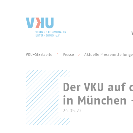
Zum Hauptinhalt springen
Zur Suche springen
VKU-Startseite
Presse
Aktuelle Pressemitteilung
Sie befinden sich hier:
Der VKU auf 
in München 
24.05.22