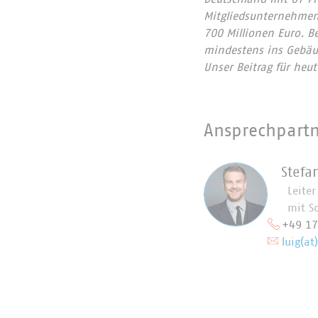
Mitgliedsunternehmen
700 Millionen Euro. B
mindestens ins Gebäud
Unser Beitrag für heu
Ansprechpart
Stefa
Leite
mit S
+49 1
luig(at