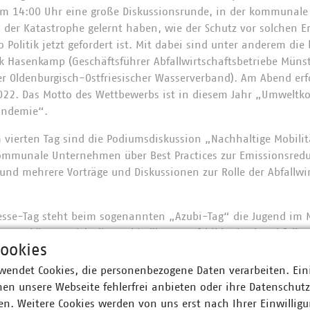
 um 14:00 Uhr eine große Diskussionsrunde, in der kommuna
s der Katastrophe gelernt haben, wie der Schutz vor solchen E
Politik jetzt gefordert ist. Mit dabei sind unter anderem die
ck Hasenkamp (Geschäftsführer Abfallwirtschaftsbetriebe Müns
er Oldenburgisch-Ostfriesischer Wasserverband). Am Abend erfo
2022. Das Motto des Wettbewerbs ist in diesem Jahr „Umwelt
andemie“.
 vierten Tag sind die Podiumsdiskussion „Nachhaltige Mobilit
ommunale Unternehmen über Best Practices zur Emissionsredu
 und mehrere Vorträge und Diskussionen zur Rolle der Abfallwi
sse-Tag steht beim sogenannten „Azubi-Tag“ die Jugend im M
men können sich die Azubis über Berufsbilder in der Abfalle
ookies
sauberkeit, der Abwasserwirtschaft und im Winterdienst info
 heute Werkstattleiter, Ausbilder oder Betriebsstättenleiterin 
wendet Cookies, die personenbezogene Daten verarbeiten. Ein
 Erfolge in der Ausbildung austauschen.
en unsere Webseite fehlerfrei anbieten oder ihre Datenschut
n. Weitere Cookies werden von uns erst nach Ihrer Einwilligu