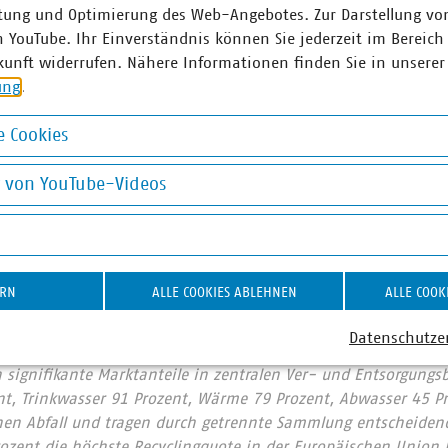
m auf der IFAT finden Sie hier:
IFAT-Programmübersicht: I
tung und Optimierung des Web-Angebotes. Zur Darstellung vo
n YouTube. Ihr Einverständnis können Sie jederzeit im Bereich
Informationen haben oder vor Ort Interviews führen möchten, 
kunft widerrufen. Nähere Informationen finden Sie in unserer
Kontaktdaten siehe unten) – am besten schon vor Messestart
ung
.
 Cookies
okies
g von YouTube-Videos
on YouTube-Videos
r Unternehmen e. V. (VKU) vertritt über 1.500 Stadtwerke u
ERN
ALLE COOKIES ABLEHNEN
ALLE COOK
he Unternehmen in den Bereichen Energie, Wasser/Abwasser, 
ion. Mit rund 283.000 Beschäftigten wurden 2019 Umsatzerlö
Datenschutze
nd mehr als 13 Milliarden Euro investiert. Im Endkundensegm
signifikante Marktanteile in zentralen Ver- und Entsorgungs
nt, Trinkwasser 91 Prozent, Wärme 79 Prozent, Abwasser 45 Pr
nen Abfall und tragen durch getrennte Sammlung entscheidend
rozent die höchste Recyclingquote in der Europäischen Union