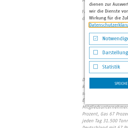
Mehr zum VKU-Program
dienen zur Auswer
wir die Dienste vo
Falls Sie ergänzende 
Wirkung für die Zu
das VKU-Presseteam (
Datenschutzerklär
Notwendige
Notwendige Co
Darstellun
Darstellung v
Statistik
Statistik
Der Verband kommunale
SPEICH
kommunalwirtschaftlic
sowie Telekommunikat
Euro erwirtschaftet u
Mitgliedsunternehmen 
Prozent, Gas 67 Proze
jeden Tag 31.500 Ton
Deutschland mit 67 P