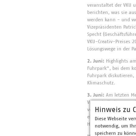
veranstaltet der VKU
berichten, was sie au
werden kann - und wo 
Vizepräsidenten Patri
Specht (Geschäftsführ
VKU-Creativ-Preises 
Lösungswege in der P
2. Juni:
Highlights am
Fuhrpark“, bei dem k
Fuhrpark diskutieren,
Klimaschutz.
3. Juni:
Am letzten Me
VKU-Mitgliedsunterneh
Hinweis zu C
verwertung, der Stadt
ehemaligen Azubis, die
Diese Webseite ver
Herausforderungen und
notwendig, um Ihn
speichern zu könne