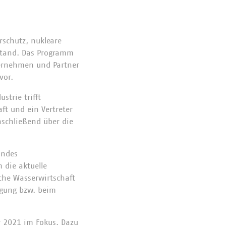
rschutz, nukleare
Stand. Das Programm
ternehmen und Partner
vor.
strie trifft
ft und ein Vertreter
nschließend über die
andes
 die aktuelle
che Wasserwirtschaft
rgung bzw. beim
r 2021 im Fokus. Dazu