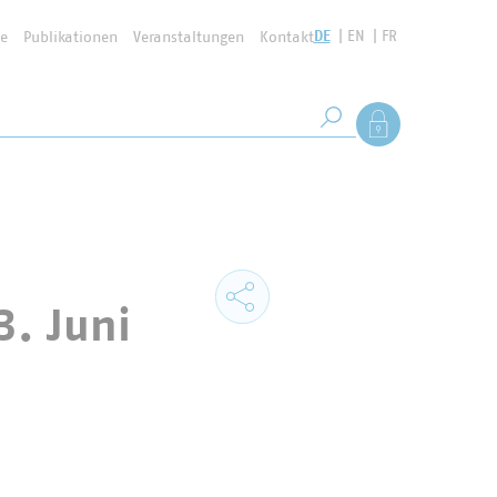
DE
EN
FR
se
Publikationen
Veranstaltungen
Kontakt
Suchbegriff
Als Mitglied anmel
Suche starten
3. Juni