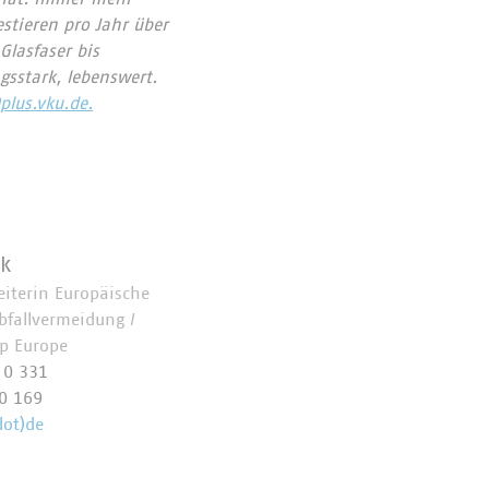
tieren pro Jahr über
lasfaser bis
gsstark, lebenswert.
plus.vku.de.
k
eiterin Europäische
bfallvermeidung /
Up Europe
 0 331
0 169
dot)de