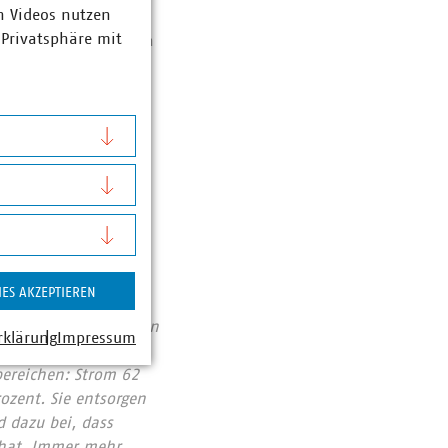
FAT 2022 (vku.de)
n Videos nutzen
 Privatsphäre mit
kontaktieren Sie gern
.
nd
IES AKZEPTIEREN
Abfallwirtschaft
se von 123 Milliarden
rklärung
Impressum
ent haben die VKU-
bereichen: Strom 62
ozent. Sie entsorgen
 dazu bei, dass
 hat. Immer mehr