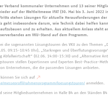
 Der Verband kommunaler Unternehmen und 13 seiner Mitg
ieder auf der Weltleitmesse IFAT (30. Mai bis 3. Juni 2022 
tritts stehen Lösungen für aktuelle Herausforderungen der
Es geht insbesondere darum, wie Technik dabei helfen kan
n aufzubauen und zu erhalten. Aus aktuellem Anlass steht a
sserverbandes am VKU-Stand auf dem Programm.
bei die sogenannten Lösungstouren des VKU zu den Themen „Di
.05. 09:15-10:45 Uhr), „Starkregen und Überflutungsvorsorge
ng Abfallwirtschaft“ (02.06. 14:00-15:30) und „Alternative An
gstouren stellen Expertinnen und Experten Best-Practice-Met
von Unternehmen, die die passenden Lösungen anbieten.
 können Sie sich auf
sse/messeprofil/rahmenprogramm/loesungstouren/
anmelden.
nd seine Mitgliedsunternehmen in Halle B4 an den Ständen B4