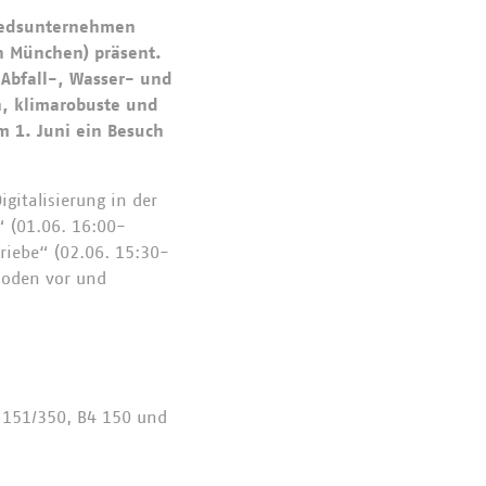
liedsunternehmen
in München) präsent.
 Abfall-, Wasser- und
n, klimarobuste und
m 1. Juni ein Besuch
gitalisierung in der
“ (01.06. 16:00-
triebe“ (02.06. 15:30-
hoden vor und
 151/350, B4 150 und