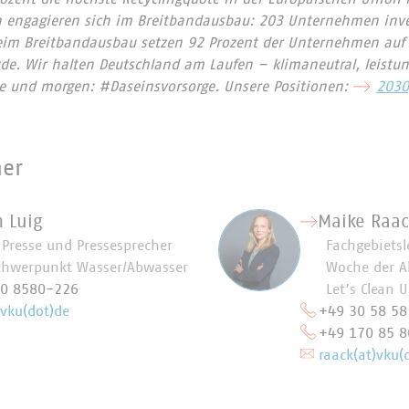
 engagieren sich im Breitbandausbau: 203 Unternehmen inves
eim Breitbandausbau setzen 92 Prozent der Unternehmen auf G
e. Wir halten Deutschland am Laufen – klimaneutral, leistun
te und morgen: #Daseinsvorsorge. Unsere Positionen:
2030
ner
n Luig
Maike Raac
r Presse und Pressesprecher
Fachgebietsl
chwerpunkt Wasser/Abwasser
Woche der A
70 8580-226
Let’s Clean 
)vku(dot)de
+49 30 58 58
+49 170 85 8
raack(at)vku(