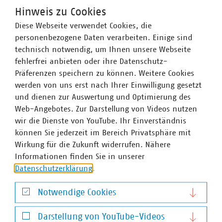
Mobilfunkunternehmen Anschlüsse für Antennen an ihr
Hinweis zu Cookies
Glasfasernetz anbieten.
Zahlen Daten Fakten 2022
Diese Webseite verwendet Cookies, die
Wir halten Deutschland am Laufen – denn nichts
personenbezogene Daten verarbeiten. Einige sind
geschieht, wenn es nicht vor Ort passiert: Unser Beitrag
technisch notwendig, um Ihnen unsere Webseite
für heute und morgen: #Daseinsvorsorge. Unsere
fehlerfrei anbieten oder ihre Datenschutz-
Positionen:
www.vku.de
Präferenzen speichern zu können. Weitere Cookies
werden von uns erst nach Ihrer Einwilligung gesetzt
und dienen zur Auswertung und Optimierung des
Ansprechpartner
Web-Angebotes. Zur Darstellung von Videos nutzen
wir die Dienste von YouTube. Ihr Einverständnis
können Sie jederzeit im Bereich Privatsphäre mit
Wirkung für die Zukunft widerrufen. Nähere
Informationen finden Sie in unserer
Datenschutzerklärung
.
Notwendige Cookies
Notwendige Cookies
Darstellung von YouTube-Videos