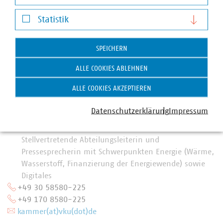
Darstellung von YouTube-Videos
Statistik
Statistik
SPEICHERN
ALLE COOKIES ABLEHNEN
ALLE COOKIES AKZEPTIEREN
Datenschutzerklärung
Impressum
Anna Theresa Kammer
Stellvertretende Abteilungsleiterin und
Pressesprecherin mit Schwerpunkten Energie (Wärme,
Wasserstoff, Finanzierung der Energiewende) sowie
Digitales
+49 30 58580-225
+49 170 8580-225
kammer(at)vku(dot)de