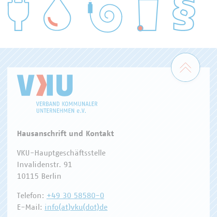
WASSER/ABWASSER
ENERGIEWIRTSCHAFT
ABFALLWIRTSCHAFT
RECHT
DIGITALISIERUNG/TK
Zum 
Hausanschrift und Kontakt
VKU-Hauptgeschäftsstelle
Invalidenstr. 91
10115 Berlin
Telefon:
+49 30 58580-0
E-Mail:
info(at)vku(dot)de