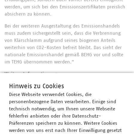
werden, um sich bei den Emissionszertifikaten preislich
absichern zu können.
Bei der weiteren Ausgestaltung des Emissionshandels
muss zudem sichergestellt sein, dass die Verbrennung
von Klärschlamm aufgrund seines biogenen Anteils
weiterhin von CO2-Kosten befreit bleibt. Das sieht der
nationale Emissionshandel gemäß BEHG vor und sollte
im TEHG übernommen werden.“
Weitere Informationen:
Hinweis zu Cookies
VKU fordert KWKG-Verlängerung und setzt sich für
Bioenergie ein
Diese Webseite verwendet Cookies, die
personenbezogene Daten verarbeiten. Einige sind
VKU zum Entwurf eines Gesetzes zur Anpassung des
technisch notwendig, um Ihnen unsere Webseite
Treibhausgas-Emissionshandelsgesetzes
fehlerfrei anbieten oder ihre Datenschutz-
Präferenzen speichern zu können. Weitere Cookies
VKU-Stellungnahme zum Gesetzentwurf der
werden von uns erst nach Ihrer Einwilligung gesetzt
Bundesregierung Entwurf eines Gesetzes zur Anpassung