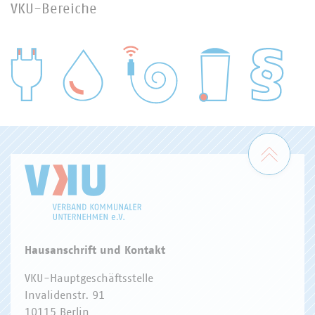
VKU-Bereiche
WASSER/ABWASSER
ENERGIEWIRTSCHAFT
ABFALLWIRTSCHAFT
RECHT
DIGITALISIERUNG/TK
Zum 
Hausanschrift und Kontakt
VKU-Hauptgeschäftsstelle
Invalidenstr. 91
10115 Berlin