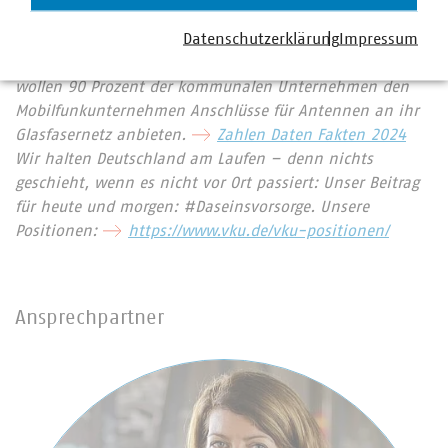
Klimaschutzes. Immer mehr Mitgliedsunternehmen
Datenschutzerklärung
Impressum
engagieren sich im Breitbandausbau: 220 Unternehmen
investieren pro Jahr über 912 Millionen Euro. Künftig
wollen 90 Prozent der kommunalen Unternehmen den
Mobilfunkunternehmen Anschlüsse für Antennen an ihr
Glasfasernetz anbieten.
Zahlen Daten Fakten 2024
Wir halten Deutschland am Laufen – denn nichts
geschieht, wenn es nicht vor Ort passiert: Unser Beitrag
für heute und morgen: #Daseinsvorsorge. Unsere
Positionen:
https://www.vku.de/vku-positionen/
Ansprechpartner