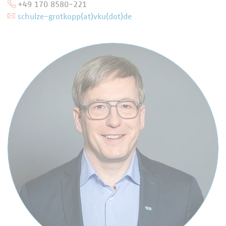
+49 170 8580-221
schulze-grotkopp(at)vku(dot)de