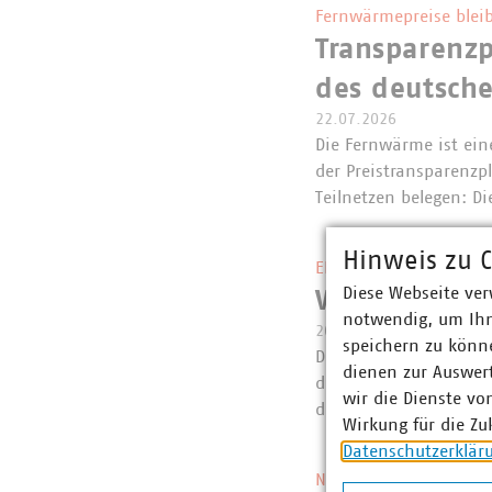
Fernwärmepreise bleib
Transparenzp
des deutsch
22.07.2026
Die Fernwärme ist eine
der Preistransparenzp
Teilnetzen belegen: 
Hinweis zu C
EEG und Netzpaket
Diese Webseite ver
VKU-Erstein
notwendig, um Ihn
20.07.2026
speichern zu könne
Die Bundesregierung 
dienen zur Auswer
das Netzpaket gestart
wir die Dienste vo
der Verzahnung von 
Wirkung für die Zu
Datenschutzerklär
Neue Regelung