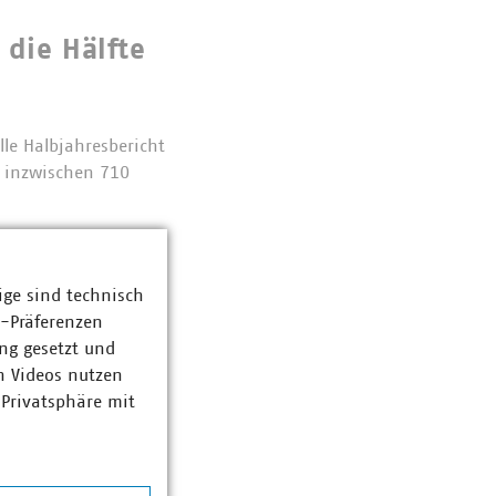
 die Hälfte
lle Halbjahresbericht
n inzwischen 710
ige sind technisch
nhörung
z-Präferenzen
ng gesetzt und
etz (EEG 2027) und
n Videos nutzen
ge Fortschritte bei
 Privatsphäre mit