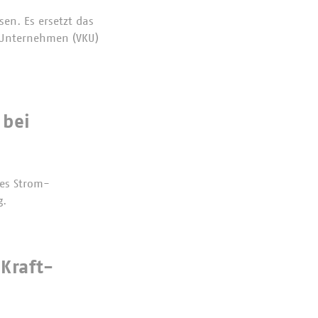
en. Es ersetzt das
 Unternehmen (VKU)
 bei
es Strom-
g.
Kraft-