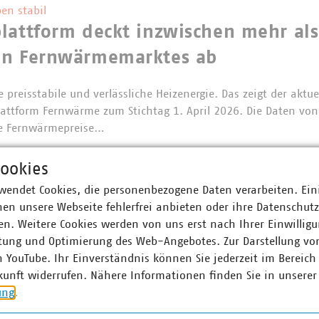
en stabil
lattform deckt inzwischen mehr als
en Fernwärmemarktes ab
 preisstabile und verlässliche Heizenergie. Das zeigt der aktue
lattform Fernwärme zum Stichtag 1. April 2026. Die Daten vo
Die Fernwärmepreise…
ookies
wendet Cookies, die personenbezogene Daten verarbeiten. Ein
schätzung zum Start der Verbändea
en unsere Webseite fehlerfrei anbieten oder ihre Datenschut
n. Weitere Cookies werden von uns erst nach Ihrer Einwilligu
hat die Verbändeanhörung für das Erneuerbaren-Energien-Ges
tung und Optimierung des Web-Angebotes. Zur Darstellung vo
et. Der Verband kommunaler Unternehmen (VKU) begrüßt wichti
n YouTube. Ihr Einverständnis können Sie jederzeit im Bereich
Erneuerbaren-Ausbau und…
kunft widerrufen. Nähere Informationen finden Sie in unserer
ung
.