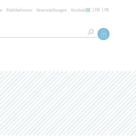
DE
EN
FR
se
Publikationen
Veranstaltungen
Kontakt
Suchbegriff
Als Mitglied anmel
Suche starten