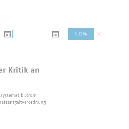
Bis
Formular zurück
FILTERN
r Kritik an
tsystematik Strom
mnetzentgeltverordnung