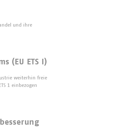
andel und ihre
s (EU ETS I)
ustrie weiterhin freie
 ETS 1 einbezogen
hbesserung