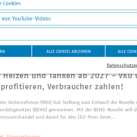
 Cookies
ernichtungsverbot für Textilien:
okies
rantwortung jetzt konsequent umse
g von YouTube-Videos
on YouTube-Videos
fen große Unternehmen in der EU bestimmte unverkaufte Textil
s und Schuhe grundsätzlich nicht mehr vernichten. Die Regelun
gn-Verordnung für nachhaltige Produkte (ESPR)…
ERN
ALLE COOKIES ABLEHNEN
ALLE COOK
Datenschutze
es BEHG
r Heizen und Tanken ab 2027 - VKU 
profitieren, Verbraucher zahlen!
er Unternehmen (VKU) hat Stellung zum Entwurf der Novelle 
andelsgesetzes (BEHG) genommen. Mit der BEHG-Novelle will d
Emissionshandel und damit für den CO2-Preis beim…
ziel, Stromrechnung