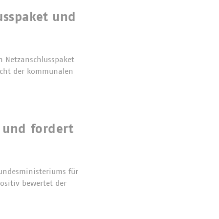
usspaket und
n Netzanschlusspaket
Sicht der kommunalen
 und fordert
undesministeriums für
ositiv bewertet der