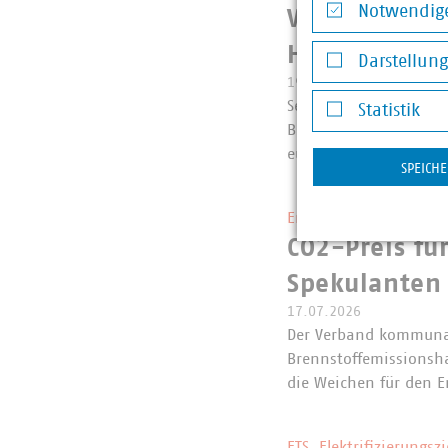
Notwendige
VKU zum EU-V
Notwendige Co
Herstellerve
Darstellun
19.07.2026
Darstellung v
Seit dem 19. Juli dür
Statistik
Bekleidungsaccessoire
Statistik
europäischen Ökodesi
SPEICH
Entwurf der Novelle d
CO2-Preis fü
Spekulanten 
17.07.2026
Der Verband kommunal
Brennstoffemissionsh
die Weichen für den 
ETS, Elektrifizierungs