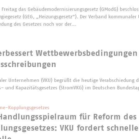
Freitag das Gebäudemodernisierungsgesetz (GModG) beschloss
rgiegesetz (GEG, „Heizungsgesetz“). Der Verband kommunaler
edung des Gesetzes noch vor der…
erbessert Wettbewerbsbedingungen
usschreibungen
er Unternehmen (VKU) begrüßt die heutige Verabschiedung d
s- und Kapazitätsgesetzes (StromVKG) im Deutschen Bundesta
me-Kopplungsgesetzes
Handlungsspielraum für Reform des 
ungsgesetzes: VKU fordert schnelle