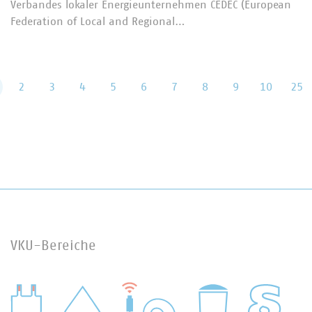
Verbandes lokaler Energieunternehmen CEDEC (European
Federation of Local and Regional…
2
3
4
5
6
7
8
9
10
25
VKU-Bereiche