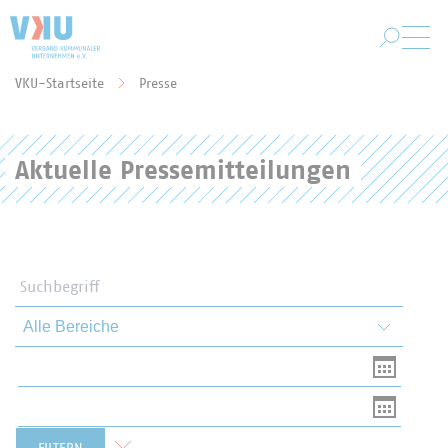
Zum Hauptinhalt springen
VKU-Startseite
Presse
Sie befinden sich hier:
Aktuelle Pressemitteilungen
Suchbegriff
Themen und Bereiche
Von
Bis
Formular zurücksetzen