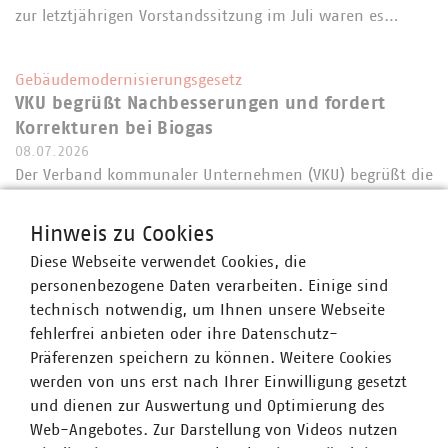
zur letztjährigen Vorstandssitzung im Juli waren es…
Gebäudemodernisierungsgesetz
VKU begrüßt Nachbesserungen und fordert
Korrekturen bei Biogas
08.07.2026
Der Verband kommunaler Unternehmen (VKU) begrüßt die
Einigung der Koalitionsfraktionen auf das
Gebäudemodernisierungsgesetz (GModG) und die heutige
Hinweis zu Cookies
Beschlussfassung im Ausschuss für Wirtschaft und
Diese Webseite verwendet Cookies, die
Energie. Auch wenn der Bundestag noch nicht…
personenbezogene Daten verarbeiten. Einige sind
technisch notwendig, um Ihnen unsere Webseite
fehlerfrei anbieten oder ihre Datenschutz-
Statement zum EU-Pflanzenschutzrecht
Präferenzen speichern zu können. Weitere Cookies
VKU warnt vor weiteren Lockerungen im EU-
werden von uns erst nach Ihrer Einwilligung gesetzt
Pflanzenschutzrecht - Unbefristete Pestizid-
und dienen zur Auswertung und Optimierung des
Zulassungen gefährden Trinkwasserressourcen
Web-Angebotes. Zur Darstellung von Videos nutzen
07.07.2026