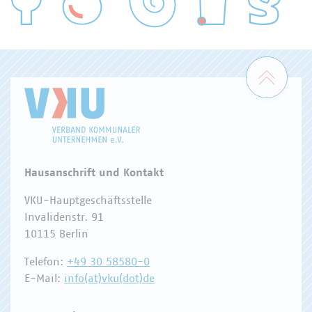
WASSER/ABWASSER
ENERGIEWIRTSCHAFT
ABFALLWIRTSCHAFT
RECHT
DIGITALISIERUNG/TK
Zum 
Hausanschrift und Kontakt
VKU-Hauptgeschäftsstelle
Invalidenstr. 91
10115 Berlin
Telefon:
+49 30 58580-0
E-Mail:
info(at)vku(dot)de