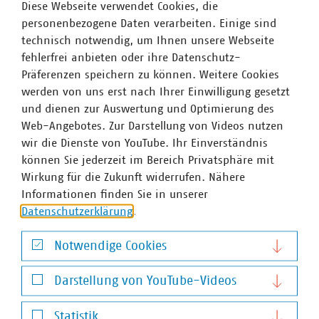
Diese Webseite verwendet Cookies, die
Drittanlagen sowie die Vermarktung von Erzeugern,
personenbezogene Daten verarbeiten. Einige sind
Speichern und Verbrauchern.
technisch notwendig, um Ihnen unsere Webseite
An dem Projekt sind etwa 20 Mitarbeiter beteiligt, davon
fehlerfrei anbieten oder ihre Datenschutz-
ein Kernteam von vier Mitarbeitern in Vollzeit. Die
Präferenzen speichern zu können. Weitere Cookies
Mitarbeiter kommen hauptsächlich aus dem Bereich
werden von uns erst nach Ihrer Einwilligung gesetzt
Beschaffung/Kurzfristhandel, aber auch die Bereiche
und dienen zur Auswertung und Optimierung des
Softwareentwicklung und Vertrieb sind durch Mitarbeiter
Web-Angebotes. Zur Darstellung von Videos nutzen
vertreten. Die Projekt-Mitarbeiter wurden aus dem
wir die Dienste von YouTube. Ihr Einverständnis
Tagesgeschäft herausgenommen. Bei der Software-
können Sie jederzeit im Bereich Privatsphäre mit
Entwicklung und in der Projektarbeit hat sich HAMBURG
Wirkung für die Zukunft widerrufen. Nähere
ENERGIE agiler Methoden wie Scrum bedient, um
Informationen finden Sie in unserer
Entscheidungsfähigkeit bis ganz unten in die Teams
Datenschutzerklärung
.
hineinzutragen. Im Ergebnis haben agile Werte wie
Selbstorganisation, Empowerment und Commitment zu
Notwendige Cookies
schnellen Erfolgen und guten Ergebnissen geführt.
Notwendige Cookies
Aufgrund dieser positiven Erfahrungen sollen agile
Darstellung von YouTube-Videos
Methoden auch in zukünftigen Projekten verstärkt zur
Darstellung von YouTube-Videos
Anwendung kommen.
Statistik