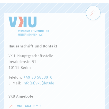
Zum 
Hausanschrift und Kontakt
VKU-Hauptgeschäftsstelle
Invalidenstr. 91
10115 Berlin
Telefon:
+49 30 58580-0
E-Mail:
info(at)vku(dot)de
VKU Angebote
VKU AKADEMIE