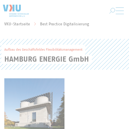
Zum Hauptinhalt springen
VKU-Startseite
Best Practice Digitalisierung
Sie befinden sich hier:
Aufbau des Geschäftsfeldes Flexibilitätsmanagement
HAMBURG ENERGIE GmbH