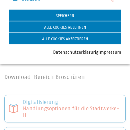
Statistik
Ansprechpartner
SPEICHERN
Hamburg Energie GmbH
ALLE COOKIES ABLEHNEN
Susanne Grabler
Fachgebietsleiterin Flexibilitätsmanagement / Virtuelles
ALLE COOKIES AKZEPTIEREN
Kraftwerk
E-Mail:
susanne.grabler(at)hamburgenergie(dot)de
Datenschutzerklärung
Impressum
Website:
www.hamburgenergie.de
Download-Bereich Broschüren
Digitalisierung
Handlungsoptionen für die Stadtwerke-
IT