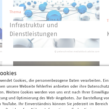
Thema
Infrastruktur und
Dienstleistungen
Die kommunalen Unternehmen betreiben
ein riesiges Infrastrukturnetzwerk und
om
©
peterschreiber.media/stock.adobe.com
sind für dessen Aus- und Umbau
verantwortlich.
ookies
wendet Cookies, die personenbezogene Daten verarbeiten. Ein
Thema
en unsere Webseite fehlerfrei anbieten oder ihre Datenschut
n. Weitere Cookies werden von uns erst nach Ihrer Einwilligu
Recht
tung und Optimierung des Web-Angebotes. Zur Darstellung vo
n YouTube. Ihr Einverständnis können Sie jederzeit im Bereich
Kommunale Unternehmen erfüllen einen