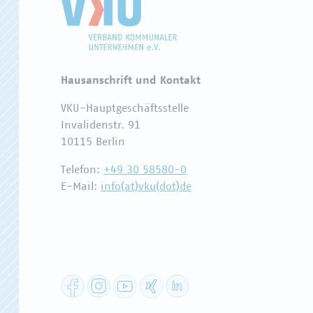
Hausanschrift und Kontakt
VKU-Hauptgeschäftsstelle
Invalidenstr. 91
10115 Berlin
Telefon:
+49 30 58580-0
E-Mail:
info(at)vku(dot)de
Facebook
Instagram
YouTube
XING
LinkedIn