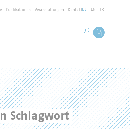
DE
EN
FR
se
Publikationen
Veranstaltungen
Kontakt
Suchbegriff
Als Mitglied anmel
Suche starten
en Schlagwort