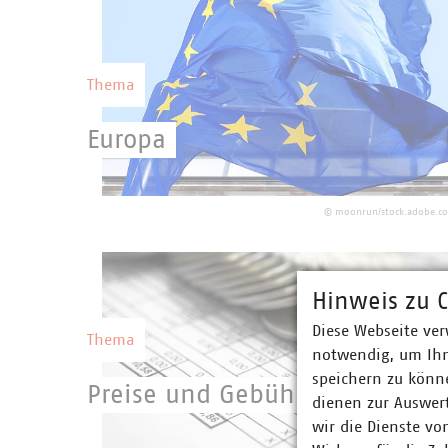
Wettbewerbsfähigkeit Deutschlands.
Thema
Europa
Eine starke kommunale Selbstverwaltung
mit starken kommunalen Unternehmen
©
moonrun/stock.adobe.c
setzen eine europäische Gesetzgebung
erfolgreich um.
Hinweis zu C
Diese Webseite ver
Thema
notwendig, um Ihn
speichern zu könne
Preise und Gebühren
dienen zur Auswer
wir die Dienste vo
Geld, das über Preise und Gebühren