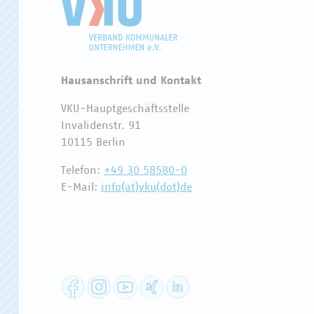
Hausanschrift und Kontakt
VKU-Hauptgeschäftsstelle
Invalidenstr. 91
10115 Berlin
Telefon:
+49 30 58580-0
E-Mail:
info(at)vku(dot)de
Facebook
Instagram
YouTube
XING
LinkedIn