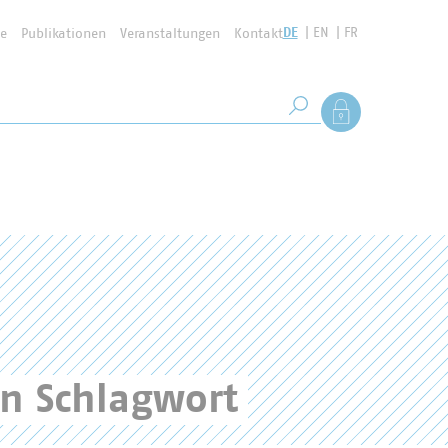
DE
EN
FR
se
Publikationen
Veranstaltungen
Kontakt
Suchbegriff
Als Mitglied anmel
Suche starten
en Schlagwort