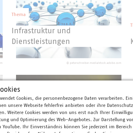
Thema
Infrastruktur und
Dienstleistungen
Die kommunalen Unternehmen betreiben
ein riesiges Infrastrukturnetzwerk und
om
©
peterschreiber.media/stock.adobe.com
sind für dessen Aus- und Umbau
verantwortlich.
ookies
wendet Cookies, die personenbezogene Daten verarbeiten. Ein
Thema
en unsere Webseite fehlerfrei anbieten oder ihre Datenschut
n. Weitere Cookies werden von uns erst nach Ihrer Einwilligu
Recht
tung und Optimierung des Web-Angebotes. Zur Darstellung vo
n YouTube. Ihr Einverständnis können Sie jederzeit im Bereich
Kommunale Unternehmen erfüllen einen