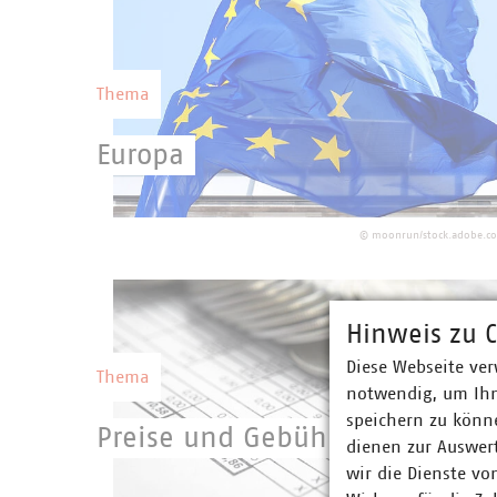
Wettbewerbsfähigkeit Deutschlands.
Thema
Europa
Eine starke kommunale Selbstverwaltung
mit starken kommunalen Unternehmen
©
moonrun/stock.adobe.c
setzen eine europäische Gesetzgebung
erfolgreich um.
Hinweis zu C
Diese Webseite ver
Thema
notwendig, um Ihn
speichern zu könne
Preise und Gebühren
dienen zur Auswer
wir die Dienste vo
Geld, das über Preise und Gebühren