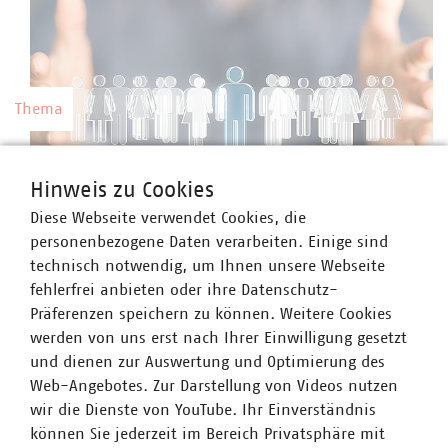
Thema
Kommunale Arbeitgeber
Hinweis zu Cookies
Kommunale Unternehmen arbeiten hoch
Diese Webseite verwendet Cookies, die
professionell, sind innovativ, zahlen nach Tarif
©
vege/stock.adobe.com
personenbezogene Daten verarbeiten. Einige sind
und bieten gute Weiterbildungsmöglichkeiten
technisch notwendig, um Ihnen unsere Webseite
sowie berufliche Perspektiven.
fehlerfrei anbieten oder ihre Datenschutz-
Präferenzen speichern zu können. Weitere Cookies
werden von uns erst nach Ihrer Einwilligung gesetzt
und dienen zur Auswertung und Optimierung des
Web-Angebotes. Zur Darstellung von Videos nutzen
Thema
wir die Dienste von YouTube. Ihr Einverständnis
können Sie jederzeit im Bereich Privatsphäre mit
Preise und Gebühren