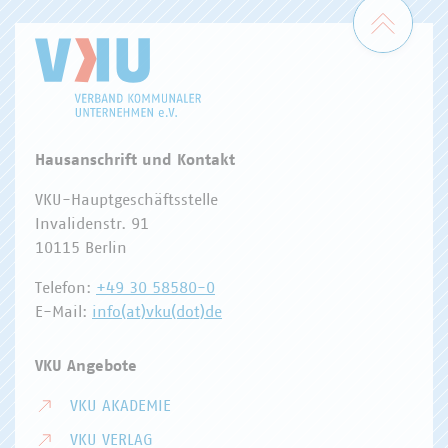
Zum 
Hausanschrift und Kontakt
VKU-Hauptgeschäftsstelle
Invalidenstr. 91
10115 Berlin
Telefon:
+49 30 58580-0
E-Mail:
info(at)vku(dot)de
VKU Angebote
VKU AKADEMIE
VKU VERLAG