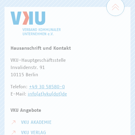
Zum 
Hausanschrift und Kontakt
VKU-Hauptgeschäftsstelle
Invalidenstr. 91
10115 Berlin
Telefon:
+49 30 58580-0
E-Mail:
info(at)vku(dot)de
VKU Angebote
VKU AKADEMIE
VKU VERLAG