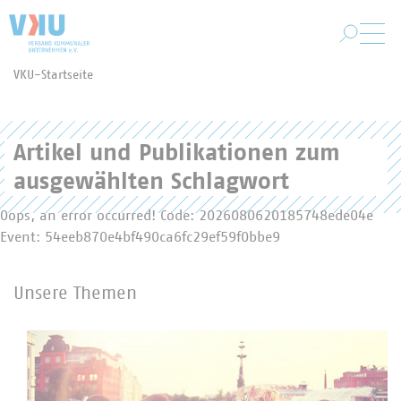
Zum Hauptinhalt springen
VKU-Startseite
Sie befinden sich hier:
Artikel und Publikationen zum
ausgewählten Schlagwort
Oops, an error occurred! Code: 2026080620185748ede04e
Event: 54eeb870e4bf490ca6fc29ef59f0bbe9
Unsere Themen