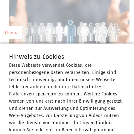
Thema
Kommunale Arbeitgeber
Hinweis zu Cookies
Kommunale Unternehmen arbeiten hoch
Diese Webseite verwendet Cookies, die
professionell, sind innovativ, zahlen nach Tarif
©
vege/stock.adobe.com
personenbezogene Daten verarbeiten. Einige sind
und bieten gute Weiterbildungsmöglichkeiten
technisch notwendig, um Ihnen unsere Webseite
sowie berufliche Perspektiven.
fehlerfrei anbieten oder ihre Datenschutz-
Präferenzen speichern zu können. Weitere Cookies
werden von uns erst nach Ihrer Einwilligung gesetzt
und dienen zur Auswertung und Optimierung des
Web-Angebotes. Zur Darstellung von Videos nutzen
Thema
wir die Dienste von YouTube. Ihr Einverständnis
können Sie jederzeit im Bereich Privatsphäre mit
Preise und Gebühren