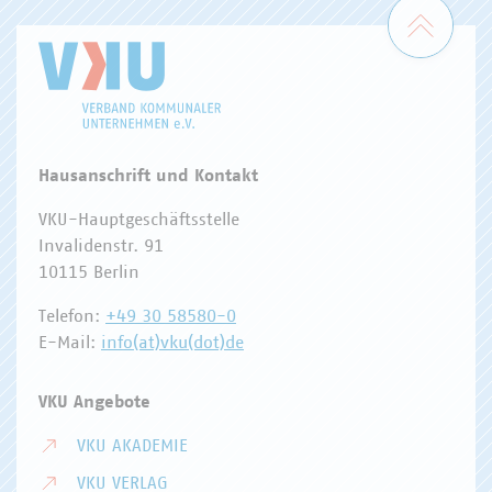
Zum 
Hausanschrift und Kontakt
VKU-Hauptgeschäftsstelle
Invalidenstr. 91
10115 Berlin
Telefon:
+49 30 58580-0
E-Mail:
info(at)vku(dot)de
VKU Angebote
VKU AKADEMIE
VKU VERLAG