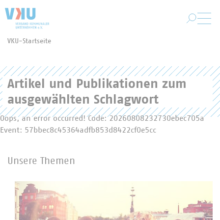
Zum Hauptinhalt springen
VKU-Startseite
Sie befinden sich hier:
Artikel und Publikationen zum
ausgewählten Schlagwort
Oops, an error occurred! Code: 20260808232730ebec705a
Event: 57bbec8c45364adfb853d8422cf0e5cc
Unsere Themen