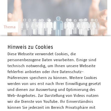
Thema
Kommunale Arbeitgeber
Hinweis zu Cookies
Kommunale Unternehmen arbeiten hoch
Diese Webseite verwendet Cookies, die
professionell, sind innovativ, zahlen nach Tarif
©
vege/stock.adobe.com
personenbezogene Daten verarbeiten. Einige sind
und bieten gute Weiterbildungsmöglichkeiten
technisch notwendig, um Ihnen unsere Webseite
sowie berufliche Perspektiven.
fehlerfrei anbieten oder ihre Datenschutz-
Präferenzen speichern zu können. Weitere Cookies
werden von uns erst nach Ihrer Einwilligung gesetzt
und dienen zur Auswertung und Optimierung des
Web-Angebotes. Zur Darstellung von Videos nutzen
Thema
wir die Dienste von YouTube. Ihr Einverständnis
können Sie jederzeit im Bereich Privatsphäre mit
Preise und Gebühren