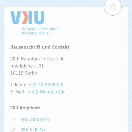
Zum 
Hausanschrift und Kontakt
VKU-Hauptgeschäftsstelle
Invalidenstr. 91
10115 Berlin
Telefon:
+49 30 58580-0
E-Mail:
info(at)vku(dot)de
VKU Angebote
VKU AKADEMIE
VKU VERLAG