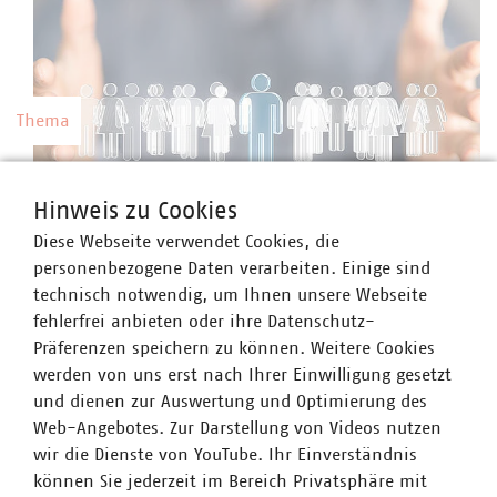
Thema
Kommunale Arbeitgeber
Hinweis zu Cookies
Kommunale Unternehmen arbeiten hoch
Diese Webseite verwendet Cookies, die
professionell, sind innovativ, zahlen nach Tarif
©
vege/stock.adobe.com
personenbezogene Daten verarbeiten. Einige sind
und bieten gute Weiterbildungsmöglichkeiten
technisch notwendig, um Ihnen unsere Webseite
sowie berufliche Perspektiven.
fehlerfrei anbieten oder ihre Datenschutz-
Präferenzen speichern zu können. Weitere Cookies
werden von uns erst nach Ihrer Einwilligung gesetzt
und dienen zur Auswertung und Optimierung des
Web-Angebotes. Zur Darstellung von Videos nutzen
Thema
wir die Dienste von YouTube. Ihr Einverständnis
können Sie jederzeit im Bereich Privatsphäre mit
Preise und Gebühren