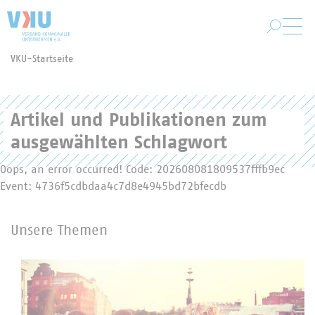
Zum Hauptinhalt springen
VKU-Startseite
Sie befinden sich hier:
Artikel und Publikationen zum
ausgewählten Schlagwort
Oops, an error occurred! Code: 202608081809537fffb9ec
Event: 4736f5cdbdaa4c7d8e4945bd72bfecdb
Unsere Themen