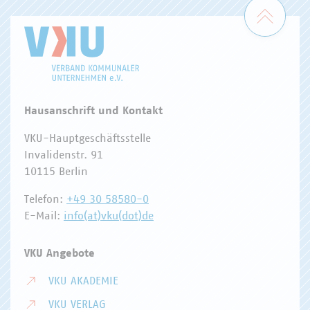
Zum 
Hausanschrift und Kontakt
VKU-Hauptgeschäftsstelle
Invalidenstr. 91
10115 Berlin
Telefon:
+49 30 58580-0
E-Mail:
info(at)vku(dot)de
VKU Angebote
VKU AKADEMIE
VKU VERLAG