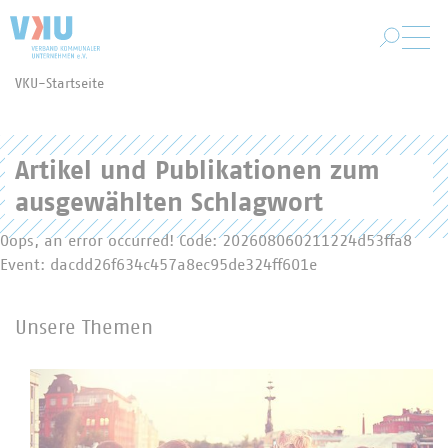
Zum Hauptinhalt springen
VKU-Startseite
Sie befinden sich hier:
Artikel und Publikationen zum
ausgewählten Schlagwort
Oops, an error occurred! Code: 202608060211224d53ffa8
Event: dacdd26f634c457a8ec95de324ff601e
Unsere Themen