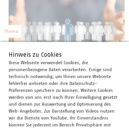
Thema
Kommunale Arbeitgeber
Hinweis zu Cookies
Kommunale Unternehmen arbeiten hoch
Diese Webseite verwendet Cookies, die
professionell, sind innovativ, zahlen nach Tarif
©
vege/stock.adobe.com
personenbezogene Daten verarbeiten. Einige sind
und bieten gute Weiterbildungsmöglichkeiten
technisch notwendig, um Ihnen unsere Webseite
sowie berufliche Perspektiven.
fehlerfrei anbieten oder ihre Datenschutz-
Präferenzen speichern zu können. Weitere Cookies
werden von uns erst nach Ihrer Einwilligung gesetzt
und dienen zur Auswertung und Optimierung des
Web-Angebotes. Zur Darstellung von Videos nutzen
Thema
wir die Dienste von YouTube. Ihr Einverständnis
können Sie jederzeit im Bereich Privatsphäre mit
Preise und Gebühren