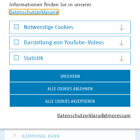
Informationen finden Sie in unserer
Datenschutzerklärung
.
Notwendige Cookies
Notwendige Cookies
Hausanschrift und Kontakt
Darstellung von YouTube-Videos
VKU-Hauptgeschäftsstelle
Darstellung von YouTube-Videos
Statistik
Invalidenstr. 91
10115 Berlin
Statistik
SPEICHERN
Telefon:
+49 30 58580-0
E-Mail:
info(at)vku(dot)de
ALLE COOKIES ABLEHNEN
ALLE COOKIES AKZEPTIEREN
VKU Angebote
VKU AKADEMIE
Datenschutzerklärung
Impressum
VKU VERLAG
KOMMUNAL KANN