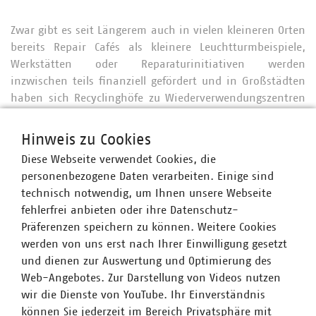
Zwar gibt es seit Längerem auch in vielen kleineren Orten
bereits Repair Cafés als kleinere Leuchtturmbeispiele,
Werkstätten oder Reparaturinitiativen werden
inzwischen teils finanziell gefördert und in Großstädten
haben sich Recyclinghöfe zu Wiederverwendungszentren
entwickelt. In der heutigen globalisierten Zeit, in der
über Grenzen hinweg auf dem europäischen
Hinweis zu Cookies
Binnenmarkt produziert, gekauft und konsumiert wird,
Diese Webseite verwendet Cookies, die
ist es aber unabdingbar, dass ein solches Recht auf
personenbezogene Daten verarbeiten. Einige sind
Reparatur auf
europäischer Ebene
geregelt wird.
technisch notwendig, um Ihnen unsere Webseite
fehlerfrei anbieten oder ihre Datenschutz-
Präferenzen speichern zu können. Weitere Cookies
Hintergrund
werden von uns erst nach Ihrer Einwilligung gesetzt
und dienen zur Auswertung und Optimierung des
Vermeidung, Wiederverwendung und Recycling aller
Web-Angebotes. Zur Darstellung von Videos nutzen
Materialien - dies sind die Kernforderungen des
wir die Dienste von YouTube. Ihr Einverständnis
Verbandes kommunaler Unternehmen. Denn unsere
können Sie jederzeit im Bereich Privatsphäre mit