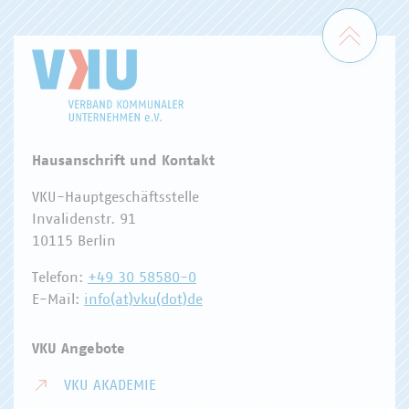
Zum 
Hausanschrift und Kontakt
VKU-Hauptgeschäftsstelle
Invalidenstr. 91
10115 Berlin
Telefon:
+49 30 58580-0
E-Mail:
info(at)vku(dot)de
VKU Angebote
VKU AKADEMIE