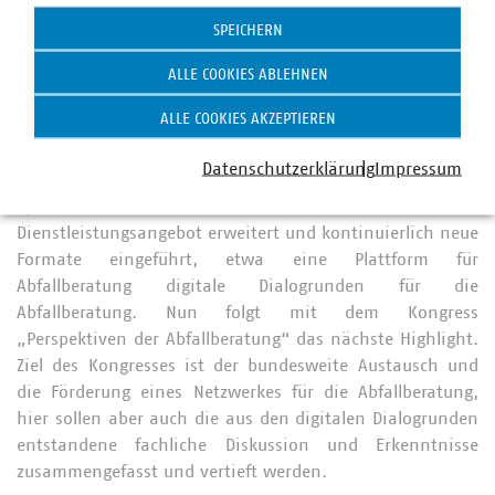
gemeinsam gehen muss.
SPEICHERN
Hintergrund
ALLE COOKIES ABLEHNEN
Im Zuge der Novellierung des Kreislaufwirtschaftsgesetzes
ALLE COOKIES AKZEPTIEREN
und des Verpackungsgesetzes wurden die Aufgaben für
die kommunale Abfallberatung nach § 46 KrWG deutlich
Datenschutzerklärung
Impressum
ausgeweitet. Aus diesem Grund hat der VKU bzw. die
Sparte Abfallwirtschaft und Stadtsauberkeit das
Dienstleistungsangebot erweitert und kontinuierlich neue
Formate eingeführt, etwa eine Plattform für
Abfallberatung digitale Dialogrunden für die
Abfallberatung. Nun folgt mit dem Kongress
„Perspektiven der Abfallberatung“ das nächste Highlight.
Ziel des Kongresses ist der bundesweite Austausch und
die Förderung eines Netzwerkes für die Abfallberatung,
hier sollen aber auch die aus den digitalen Dialogrunden
entstandene fachliche Diskussion und Erkenntnisse
zusammengefasst und vertieft werden.