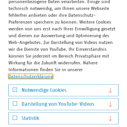
nimmt in Unternehmen zu und neben dem Thema
personenbezogene Daten verarbeiten. Einige sind
Qualitätsmanagement spielen insbesondere Tätigkeiten
technisch notwendig, um Ihnen unsere Webseite
der Öffentlichkeitsarbeit in das Berufsfeld hinein.
fehlerfrei anbieten oder ihre Datenschutz-
Präferenzen speichern zu können. Weitere Cookies
Der Gesprächs- und Diskussionsstoff dazu ging den
werden von uns erst nach Ihrer Einwilligung gesetzt
Kongressteilnehmenden in der Geschäftsstelle der
und dienen zur Auswertung und Optimierung des
Berliner Stadtreinigung (BSR) in Berlin-Tempelhof daher
Web-Angebotes. Zur Darstellung von Videos nutzen
nicht aus: Wie kann Kommunikation erfolgreich gestaltet
wir die Dienste von YouTube. Ihr Einverständnis
werden? Welche Kampagnen und welche
können Sie jederzeit im Bereich Privatsphäre mit
Fördermöglichkeiten gibt es? Und welche Maßnahmen
Wirkung für die Zukunft widerrufen. Nähere
sind erfolgreich, welche weniger?
Informationen finden Sie in unserer
Datenschutzerklärung
.
Immer wieder fiel hier auch der Satz „Klauen ist
erlaubt“: Es könne sehr hilfreich sein, zu schauen, was
Notwendige Cookies
andere schon entwickelt haben, und zu überlegen, wie
Notwendige Cookies
man das bei sich anwenden und davon profitieren kann,
Darstellung von YouTube-Videos
sind die Teilnehmenden sich einig.
Darstellung von YouTube-Videos
Denn Abfallberatung, eingebettet in den weiter gefassten
Statistik
Begriff Kreislaufwirtschaft, ist ein Weg, den man
Statistik