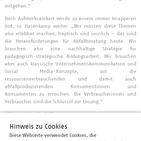
mitgehen.“
Doch Aufmerksamkeit werde zu einem immer knapperen
Gut, so Hasenkamp weiter. „Wir müssen diese Themen
also erlebbar machen, haptisch und sinnlich – das sind
die Herausforderungen für Abfallberatung heute. Wir
brauchen also eine nachhaltige Strategie für
pädagogisch-strategische Bildungsarbeit. Wir brauchen
aber auch klassische Unternehmenskommunikation und
Social Media-Konzepte, um die
ressourcenverbrauchenden und damit auch
abfallproduzierenden Konsumentinnen und
Konsumenten zu erreichen. Die Verbraucherinnen und
Verbraucher sind die Schlüssel zur Lösung.“
„Klauen ist erlaubt“
Hinweis zu Cookies
Auch in den Workshops und Diskussionen wurde auf dem
Kongress deutlich: Der Stellenwert der Abfallberatung
Diese Webseite verwendet Cookies, die