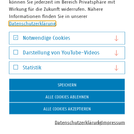
ENERGIEWIRTSCHAFT
ABFALLWIRTSCHAFT
RECHT
DIGITALISIERUNG/TK
können Sie jederzeit im Bereich Privatsphäre mit
Wirkung für die Zukunft widerrufen. Nähere
Zum 
Informationen finden Sie in unserer
Datenschutzerklärung
.
Notwendige Cookies
Notwendige Cookies
Darstellung von YouTube-Videos
Hausanschrift und Kontakt
Darstellung von YouTube-Videos
Statistik
VKU-Hauptgeschäftsstelle
Statistik
Invalidenstr. 91
SPEICHERN
10115 Berlin
ALLE COOKIES ABLEHNEN
Telefon:
+49 30 58580-0
E-Mail:
info(at)vku(dot)de
ALLE COOKIES AKZEPTIEREN
VKU Angebote
Datenschutzerklärung
Impressum