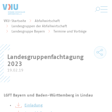
Zum Hauptinhalt springen
VKU-Startseite
Abfallwirtschaft
Landesgruppen der Abfallwirtschaft
Sie befinden sich hier:
Landesgruppe Bayern
Termine und Vorträge
Landesgruppenfachtagung
2023
19.02.19
LGFT Bayern und Baden-Württemberg in Lindau
Einladung