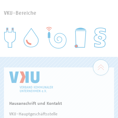
VKU-Bereiche
WASSER/ABWASSER
ENERGIEWIRTSCHAFT
ABFALLWIRTSCHAFT
RECHT
DIGITALISIERUNG/TK
Zum 
Hausanschrift und Kontakt
VKU-Hauptgeschäftsstelle