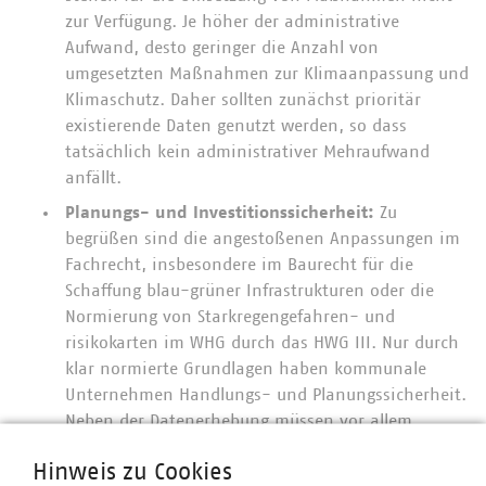
zur Verfügung. Je höher der administrative
Aufwand, desto geringer die Anzahl von
umgesetzten Maßnahmen zur Klimaanpassung und
Klimaschutz. Daher sollten zunächst prioritär
existierende Daten genutzt werden, so dass
tatsächlich kein administrativer Mehraufwand
anfällt.
Planungs- und Investitionssicherheit:
Zu
begrüßen sind die angestoßenen Anpassungen im
Fachrecht, insbesondere im Baurecht für die
Schaffung blau-grüner Infrastrukturen oder die
Normierung von Starkregengefahren- und
risikokarten im WHG durch das HWG III. Nur durch
klar normierte Grundlagen haben kommunale
Unternehmen Handlungs- und Planungssicherheit.
Neben der Datenerhebung müssen vor allem
Maßnahmen geplant, genehmigt und umgesetzt
Hinweis zu Cookies
werden. Derzeit benötigen größere Projekte rund