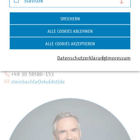
Statistik
Statistik
SPEICHERN
ALLE COOKIES ABLEHNEN
ALLE COOKIES AKZEPTIEREN
Datenschutzerklärung
Impressum
Dipl.-Ing. Nadine Steinbach
Bereichsleiterin Umweltpolitik
+49 30 58580-153
steinbach(at)vku(dot)de