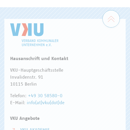
ENERGIEWIRTSCHAFT
ABFALLWIRTSCHAFT
RECHT
DIGITALISIERUNG/TK
Zum 
Hausanschrift und Kontakt
VKU-Hauptgeschäftsstelle
Invalidenstr. 91
10115 Berlin
Telefon:
+49 30 58580-0
E-Mail:
info(at)vku(dot)de
VKU Angebote