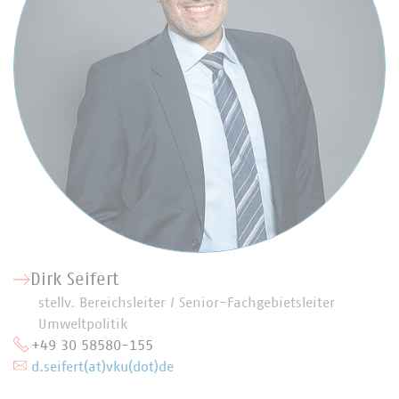
Dirk Seifert
stellv. Bereichsleiter / Senior-Fachgebietsleiter
Umweltpolitik
+49 30 58580-155
d.seifert(at)vku(dot)de