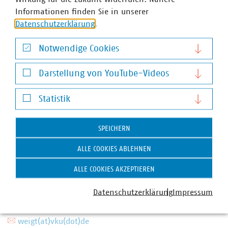
Informationen finden Sie in unserer
Datenschutzerklärung
.
Notwendige Cookies
Notwendige Cookies
Darstellung von YouTube-Videos
Darstellung von YouTube-Videos
Statistik
Statistik
SPEICHERN
ALLE COOKIES ABLEHNEN
Dr. Jürgen Weigt
ALLE COOKIES AKZEPTIEREN
stellv. Bereichsleiter / Senior Fachgebietsleiter
Erneuerbare Energien
Datenschutzerklärung
Impressum
+49 30 58580-387
+49 170 8580387
weigt(at)vku(dot)de