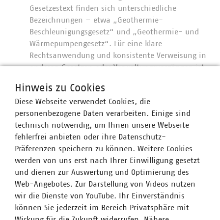
Gesetzestext finden sich unterschiedliche
Bezeichnungen – etwa „Geothermie-
Beschleunigungsgesetz“ und „Geothermie- und
Wärmepumpengesetz“. Für eine klare
Rechtsanwendung und konsistente Verweisung in
anderen Gesetzen oder Verwaltungsvorgängen ist
eine einheitliche, rechtsverbindliche Bezeichnung
Hinweis zu Cookies
notwendig.
Diese Webseite verwendet Cookies, die
personenbezogene Daten verarbeiten. Einige sind
technisch notwendig, um Ihnen unsere Webseite
Ansprechpartner
fehlerfrei anbieten oder ihre Datenschutz-
Präferenzen speichern zu können. Weitere Cookies
werden von uns erst nach Ihrer Einwilligung gesetzt
und dienen zur Auswertung und Optimierung des
Web-Angebotes. Zur Darstellung von Videos nutzen
wir die Dienste von YouTube. Ihr Einverständnis
können Sie jederzeit im Bereich Privatsphäre mit
Wirkung für die Zukunft widerrufen. Nähere