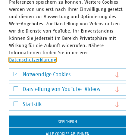
Präferenzen speichern zu können. Weitere Cookies
werden von uns erst nach Ihrer Einwilligung gesetzt
und dienen zur Auswertung und Optimierung des
Web-Angebotes. Zur Darstellung von Videos nutzen
wir die Dienste von YouTube. Ihr Einverständnis
Stephanie Risch
können Sie jederzeit im Bereich Privatsphäre mit
Senior-Fachgebietsleiterin Stromnetze
Wirkung für die Zukunft widerrufen. Nähere
+49 30 58580-198
Informationen finden Sie in unserer
+49 170 8580198
Datenschutzerklärung
.
risch(at)vku(dot)de
Notwendige Cookies
Notwendige Cookies
Schlagworte
Darstellung von YouTube-Videos
Darstellung von YouTube-Videos
Netzanschluss
Verteilnetze
Statistik
Statistik
SPEICHERN
ALLE COOKIES ABLEHNEN