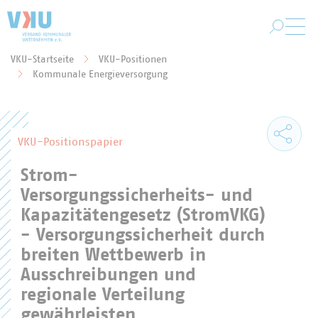
Zum Hauptinhalt springen
VKU-Startseite
VKU-Positionen
Sie befinden sich hier:
Kommunale Energieversorgung
VKU-Positionspapier
Strom-
Versorgungssicherheits- und
Kapazitätengesetz (StromVKG)
- Versorgungssicherheit durch
breiten Wettbewerb in
Ausschreibungen und
regionale Verteilung
gewährleisten