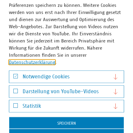
Präferenzen speichern zu können. Weitere Cookies
werden von uns erst nach Ihrer Einwilligung gesetzt
Jan Wullenweber
und dienen zur Auswertung und Optimierung des
Bereichsleiter Energiesystem und Energieerzeugung
Web-Angebotes. Zur Darstellung von Videos nutzen
+49 30 58580-380
wir die Dienste von YouTube. Ihr Einverständnis
+49 170 8580380
können Sie jederzeit im Bereich Privatsphäre mit
wullenweber(at)vku(dot)de
Wirkung für die Zukunft widerrufen. Nähere
Informationen finden Sie in unserer
Datenschutzerklärung
.
Notwendige Cookies
Notwendige Cookies
Darstellung von YouTube-Videos
Darstellung von YouTube-Videos
Statistik
Statistik
SPEICHERN