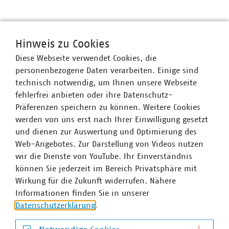
VKU-Bereiche
Hinweis zu Cookies
Diese Webseite verwendet Cookies, die
personenbezogene Daten verarbeiten. Einige sind
technisch notwendig, um Ihnen unsere Webseite
fehlerfrei anbieten oder ihre Datenschutz-
WASSER/ABWASSER
ENERGIEWIRTSCHAFT
ABFALLWIRTSCHAFT
RECHT
DIGITALISIERUNG/TK
Präferenzen speichern zu können. Weitere Cookies
werden von uns erst nach Ihrer Einwilligung gesetzt
Zum 
und dienen zur Auswertung und Optimierung des
Web-Angebotes. Zur Darstellung von Videos nutzen
wir die Dienste von YouTube. Ihr Einverständnis
können Sie jederzeit im Bereich Privatsphäre mit
Wirkung für die Zukunft widerrufen. Nähere
Informationen finden Sie in unserer
Hausanschrift und Kontakt
Datenschutzerklärung
.
VKU-Hauptgeschäftsstelle