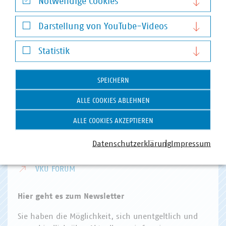
Notwendige Cookies
Invalidenstr. 91
Notwendige Cookies
10115 Berlin
Darstellung von YouTube-Videos
Darstellung von YouTube-Videos
Telefon:
+49 30 58580-0
Statistik
E-Mail:
info(at)vku(dot)de
Statistik
VKU Angebote
SPEICHERN
VKU AKADEMIE
ALLE COOKIES ABLEHNEN
VKU VERLAG
ALLE COOKIES AKZEPTIEREN
KOMMUNAL KANN
Datenschutzerklärung
Impressum
KOMMUNALDIGITAL
VKU FORUM
Hier geht es zum Newsletter
Sie haben die Möglichkeit, sich unentgeltlich und