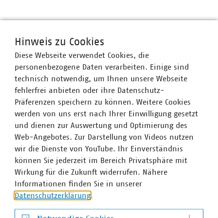
VKU-Bereiche
Hinweis zu Cookies
Diese Webseite verwendet Cookies, die
personenbezogene Daten verarbeiten. Einige sind
technisch notwendig, um Ihnen unsere Webseite
fehlerfrei anbieten oder ihre Datenschutz-
WASSER/ABWASSER
ENERGIEWIRTSCHAFT
ABFALLWIRTSCHAFT
RECHT
DIGITALISIERUNG/TK
Präferenzen speichern zu können. Weitere Cookies
werden von uns erst nach Ihrer Einwilligung gesetzt
Zum 
und dienen zur Auswertung und Optimierung des
Web-Angebotes. Zur Darstellung von Videos nutzen
wir die Dienste von YouTube. Ihr Einverständnis
können Sie jederzeit im Bereich Privatsphäre mit
Wirkung für die Zukunft widerrufen. Nähere
Informationen finden Sie in unserer
Hausanschrift und Kontakt
Datenschutzerklärung
.
VKU-Hauptgeschäftsstelle