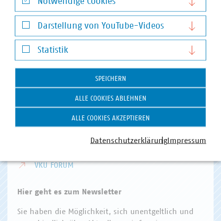
Notwendige Cookies
Invalidenstr. 91
Notwendige Cookies
10115 Berlin
Darstellung von YouTube-Videos
Darstellung von YouTube-Videos
Telefon:
+49 30 58580-0
Statistik
E-Mail:
info(at)vku(dot)de
Statistik
VKU Angebote
SPEICHERN
VKU AKADEMIE
ALLE COOKIES ABLEHNEN
VKU VERLAG
ALLE COOKIES AKZEPTIEREN
KOMMUNAL KANN
Datenschutzerklärung
Impressum
KOMMUNALDIGITAL
VKU FORUM
Hier geht es zum Newsletter
Sie haben die Möglichkeit, sich unentgeltlich und