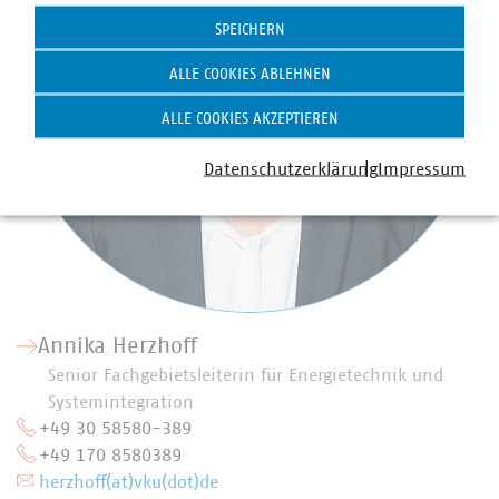
SPEICHERN
ALLE COOKIES ABLEHNEN
ALLE COOKIES AKZEPTIEREN
Datenschutzerklärung
Impressum
Annika Herzhoff
Senior Fachgebietsleiterin für Energietechnik und
Systemintegration
+49 30 58580-389
+49 170 8580389
herzhoff(at)vku(dot)de