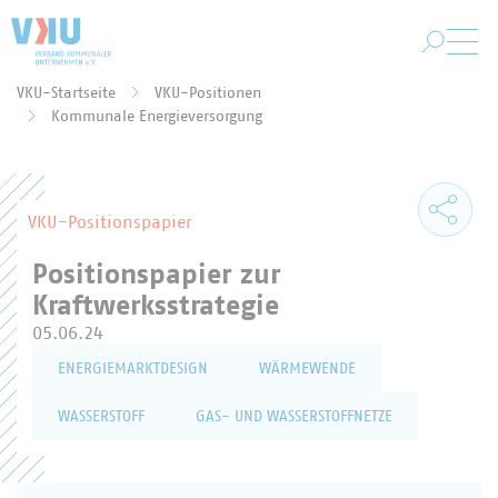
Zum Hauptinhalt springen
VKU-Startseite
VKU-Positionen
Sie befinden sich hier:
Kommunale Energieversorgung
VKU-Positionspapier
Positionspapier zur
Kraftwerksstrategie
05.06.24
ENERGIEMARKTDESIGN
WÄRMEWENDE
WASSERSTOFF
GAS- UND WASSERSTOFFNETZE