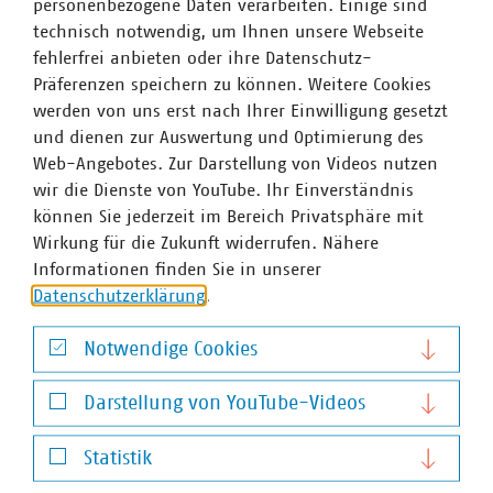
personenbezogene Daten verarbeiten. Einige sind
technisch notwendig, um Ihnen unsere Webseite
fehlerfrei anbieten oder ihre Datenschutz-
Präferenzen speichern zu können. Weitere Cookies
werden von uns erst nach Ihrer Einwilligung gesetzt
und dienen zur Auswertung und Optimierung des
Web-Angebotes. Zur Darstellung von Videos nutzen
Jan Wullenweber
wir die Dienste von YouTube. Ihr Einverständnis
Bereichsleiter Energiesystem und Energieerzeugung
können Sie jederzeit im Bereich Privatsphäre mit
+49 30 58580-380
Wirkung für die Zukunft widerrufen. Nähere
+49 170 8580380
Informationen finden Sie in unserer
wullenweber(at)vku(dot)de
Datenschutzerklärung
.
Notwendige Cookies
Notwendige Cookies
Darstellung von YouTube-Videos
Darstellung von YouTube-Videos
Statistik
Statistik