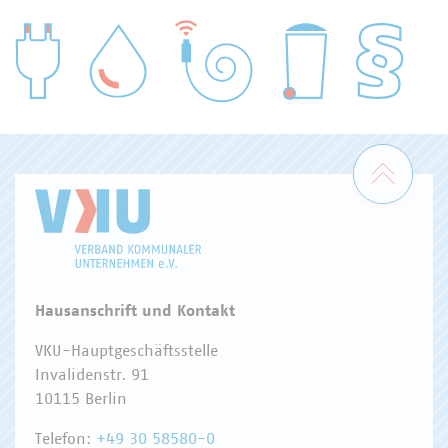
WASSER/ABWASSER
ENERGIEWIRTSCHAFT
ABFALLWIRTSCHAFT
RECHT
DIGITALISIERUNG/TK
Zum 
Hausanschrift und Kontakt
VKU-Hauptgeschäftsstelle
Invalidenstr. 91
10115 Berlin
Telefon:
+49 30 58580-0