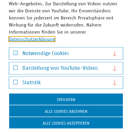
Web-Angebotes. Zur Darstellung von Videos nutzen
wir die Dienste von YouTube. Ihr Einverständnis
können Sie jederzeit im Bereich Privatsphäre mit
Wirkung für die Zukunft widerrufen. Nähere
Informationen finden Sie in unserer
Datenschutzerklärung
.
Notwendige Cookies
Notwendige Cookies
Darstellung von YouTube-Videos
Darstellung von YouTube-Videos
Dr. Kai Roger Lobo
Statistik
Stv. Hauptgeschäftsführer, Leiter der Abt.
Statistik
Energiewirtschaft
SPEICHERN
+49 30 58580-140
lobo(at)vku(dot)de
ALLE COOKIES ABLEHNEN
ALLE COOKIES AKZEPTIEREN