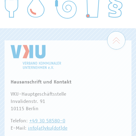
WASSER/ABWASSER
ENERGIEWIRTSCHAFT
ABFALLWIRTSCHAFT
RECHT
DIGITALISIERUNG/TK
Zum 
Hausanschrift und Kontakt
VKU-Hauptgeschäftsstelle
Invalidenstr. 91
10115 Berlin
Telefon:
+49 30 58580-0
E-Mail:
info(at)vku(dot)de