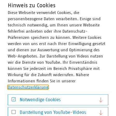
89 Prozent, Abwasser 45 Prozent. Die kommunale
Hinweis zu Cookies
Abfallwirtschaft entsorgt jeden Tag 31.500 Tonnen Abfall
Diese Webseite verwendet Cookies, die
und hat seit 1990 rund 78 Prozent ihrer CO2-Emissionen
personenbezogene Daten verarbeiten. Einige sind
eingespart – damit ist sie der Hidden Champion des
technisch notwendig, um Ihnen unsere Webseite
Klimaschutzes. Immer mehr Mitgliedsunternehmen
fehlerfrei anbieten oder ihre Datenschutz-
engagieren sich im Breitbandausbau: 206 Unternehmen
Präferenzen speichern zu können. Weitere Cookies
investieren pro Jahr über 822 Millionen Euro. Künftig
werden von uns erst nach Ihrer Einwilligung gesetzt
wollen 80 Prozent der kommunalen Unternehmen den
und dienen zur Auswertung und Optimierung des
Mobilfunkunternehmen Anschlüsse für Antennen an ihr
Web-Angebotes. Zur Darstellung von Videos nutzen
Glasfasernetz anbieten.
Zahlen Daten Fakten 2023
wir die Dienste von YouTube. Ihr Einverständnis
Wir halten Deutschland am Laufen – denn nichts
können Sie jederzeit im Bereich Privatsphäre mit
geschieht, wenn es nicht vor Ort passiert: Unser Beitrag
Wirkung für die Zukunft widerrufen. Nähere
für heute und morgen: #Daseinsvorsorge. Unsere
Informationen finden Sie in unserer
Positionen:
www.vku.de
Datenschutzerklärung
.
Notwendige Cookies
Ansprechpartner
Notwendige Cookies
Darstellung von YouTube-Videos