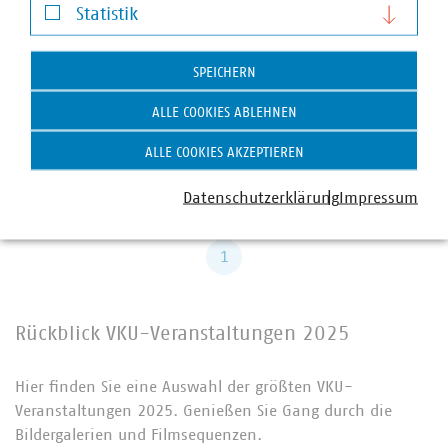
Statistik
Smart Country Convention 2026
Statistik
13. / 15. Okt. 2026, Berlin
Das führende Event für den digitalen Staat und
SPEICHERN
öffentliche Dienste. Die SCCON ein Muss für alle…
ALLE COOKIES ABLEHNEN
ZUR WEBSEITE "SCCON"
ALLE COOKIES AKZEPTIEREN
Download
Datenschutzerklärung
Impressum
1
Rückblick VKU-Veranstaltungen 2025
Hier finden Sie eine Auswahl der größten VKU-
Veranstaltungen 2025. Genießen Sie Gang durch die
Bildergalerien und Filmsequenzen.