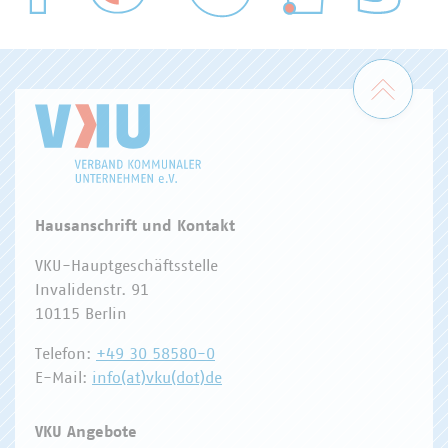
WASSER/ABWASSER
ENERGIEWIRTSCHAFT
ABFALLWIRTSCHAFT
RECHT
DIGITALISIERUNG/TK
Zum 
Hausanschrift und Kontakt
VKU-Hauptgeschäftsstelle
Invalidenstr. 91
10115 Berlin
Telefon:
+49 30 58580-0
E-Mail:
info(at)vku(dot)de
VKU Angebote