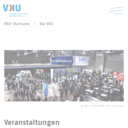
Zum Hauptinhalt springen
VKU-Startseite
Der VKU
Sie befinden sich hier:
©
VKU / BILDSCHÖN / Boris Trenkel
Veranstaltungen