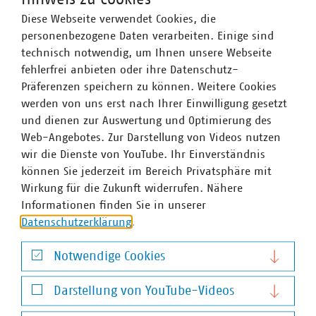
16
–
17
Diese Webseite verwendet Cookies, die
Sept. 2026
personenbezogene Daten verarbeiten. Einige sind
technisch notwendig, um Ihnen unsere Webseite
fehlerfrei anbieten oder ihre Datenschutz-
VKU-Stadtwerkekongress 2026
Präferenzen speichern zu können. Weitere Cookies
16. / 17. Sept. 2026, Berlin
werden von uns erst nach Ihrer Einwilligung gesetzt
Seit mehr als 25 Jahren ist der VKU-Stadtwerkekongress®
und dienen zur Auswertung und Optimierung des
Fixtermin für die Entscheider:innen der…
Web-Angebotes. Zur Darstellung von Videos nutzen
wir die Dienste von YouTube. Ihr Einverständnis
JETZT ANMELDEN
können Sie jederzeit im Bereich Privatsphäre mit
Wirkung für die Zukunft widerrufen. Nähere
Download
Informationen finden Sie in unserer
Datenschutzerklärung
.
13
–
15
Notwendige Cookies
Notwendige Cookies
Okt. 2026
Darstellung von YouTube-Videos
Darstellung von YouTube-Videos