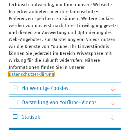
technisch notwendig, um Ihnen unsere Webseite
fehlerfrei anbieten oder ihre Datenschutz-
Präferenzen speichern zu können. Weitere Cookies
werden von uns erst nach Ihrer Einwilligung gesetzt
und dienen zur Auswertung und Optimierung des
Web-Angebotes. Zur Darstellung von Videos nutzen
wir die Dienste von YouTube. Ihr Einverständnis
können Sie jederzeit im Bereich Privatsphäre mit
Wirkung für die Zukunft widerrufen. Nähere
Informationen finden Sie in unserer
Datenschutzerklärung
.
Notwendige Cookies
Dr. Florian Gräßler
Notwendige Cookies
Geschäftsführer
Darstellung von YouTube-Videos
+49 351 8 192-192
Darstellung von YouTube-Videos
+49 170 8580 123
Statistik
graessler(at)vku(dot)de
Statistik