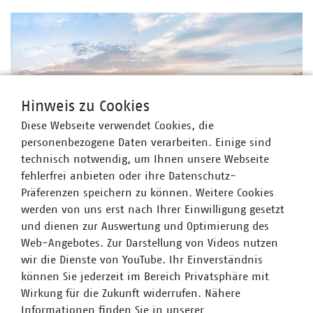
Hinweis zu Cookies
Diese Webseite verwendet Cookies, die
personenbezogene Daten verarbeiten. Einige sind
technisch notwendig, um Ihnen unsere Webseite
fehlerfrei anbieten oder ihre Datenschutz-
©
marcus_hofmann/stock.adobe.com
Präferenzen speichern zu können. Weitere Cookies
Pressemitteilung vom 14.08.2024
werden von uns erst nach Ihrer Einwilligung gesetzt
Fünf Jahre Kenia-Koalition in Sachsen –
und dienen zur Auswertung und Optimierung des
Sächsische Kommunalwirtschaft zieht Bilanz
Web-Angebotes. Zur Darstellung von Videos nutzen
14.08.2024
wir die Dienste von YouTube. Ihr Einverständnis
Dresden, 14.08.2024. Am 20. Dezember 2019 wurde die
können Sie jederzeit im Bereich Privatsphäre mit
Sächsische Staatsregierung unter Führung von
Wirkung für die Zukunft widerrufen. Nähere
Ministerpräsident Michael Kretschmer vereidigt. Die unter
Informationen finden Sie in unserer