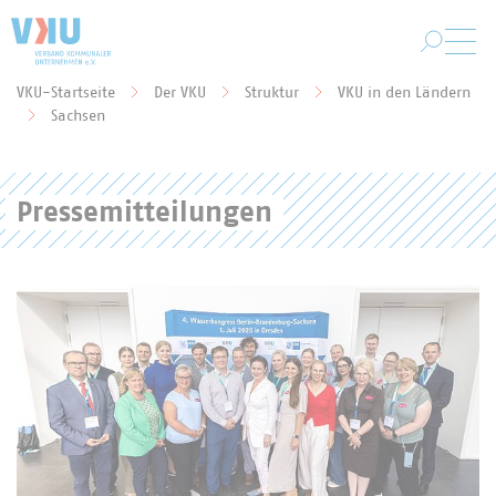
Zum Hauptinhalt springen
VKU-Startseite
Der VKU
Struktur
VKU in den Ländern
Sie befinden sich hier:
Sachsen
Pressemitteilungen