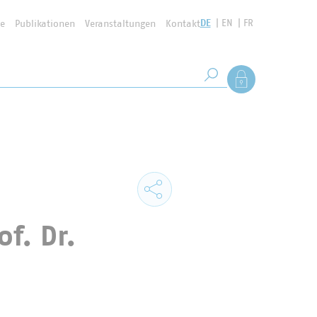
DE
EN
FR
se
Publikationen
Veranstaltungen
Kontakt
Suchbegriff
Als Mitglied anmel
Suche starten
f. Dr.