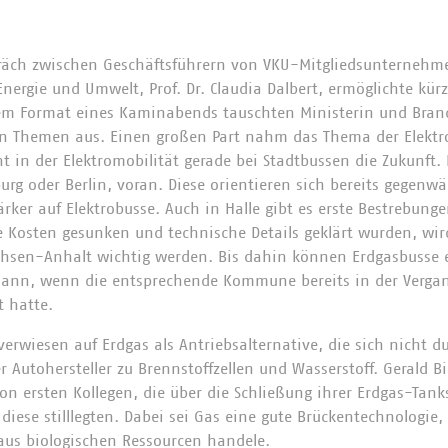
räch zwischen Geschäftsführern von VKU-Mitgliedsunternehm
nergie und Umwelt, Prof. Dr. Claudia Dalbert, ermöglichte kür
em Format eines Kaminabends tauschten Ministerin und Bran
en Themen aus. Einen großen Part nahm das Thema der Elektro
ht in der Elektromobilität gerade bei Stadtbussen die Zukunft. 
rg oder Berlin, voran. Diese orientieren sich bereits gegenwär
ker auf Elektrobusse. Auch in Halle gibt es erste Bestrebungen
ie Kosten gesunken und technische Details geklärt wurden, wi
achsen-Anhalt wichtig werden. Bis dahin können Erdgasbusse
 dann, wenn die entsprechende Kommune bereits in der Vergan
t hatte.
verwiesen auf Erdgas als Antriebsalternative, die sich nicht 
 Autohersteller zu Brennstoffzellen und Wasserstoff. Gerald Bi
on ersten Kollegen, die über die Schließung ihrer Erdgas-Tank
iese stilllegten. Dabei sei Gas eine gute Brückentechnologie
aus biologischen Ressourcen handele.