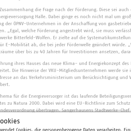
 Zusammenhang die Frage nach der Förderung. Diese sei auch de
nergieversorgung Halle. Dabei ginge es noch nicht mal um gr
zung der ÖPNV-Unternehmen in der Anschaffung von gasbetrie
. „Egal, welche Förderung angestrebt wird, sie muss verlässl
twerke Bitterfeld-Wolfen. Er zielte auf die Systematikumstellun
r E-Mobilität ab, die bei jeder Förderwelle geändert würde. „
räume über bis zu 40 Jahren für Investitionen ansetzen, darau
ührung ihres Hauses das neue Klima- und Energiekonzept des
rbeitet. Die Hinweise der VKU-Mitgliedsunternehmen werde sie 
dresse an das Verkehrsministerium um Berücksichtigung und 
bert.
Thema für die Energieversorger ist das laufende Beteiligungsve
es zu Natura 2000. Dabei wird eine EU-Richtlinie zum Schutz
andesverordnung übertragen. Sangerhausens Stadtwerke-Chef
 die im Entwurf vorgesehenen Regelungen eine Versorgung nu
ookies
nkret sprach er die Stromversorgung einer Gemeinde an, die 
wendet Cookies, die personenbezogene Daten verarbeiten. Ein