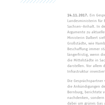
14.11.2017.
Ein Gesp
Landesministerin für E
Sachsen-Anhalt. In d
Argumente zu aktuell
Ministerin Dalbert sie
Großstädte, wie Hambu
Beschaffung immer stär
längerfristig, wenn d
die Mittelstädte in S
darstellen. Vor allem
Infrastruktur investier
Die Gesprächspartner 
die Ankündigungen der
Bernburg, berichtete v
nachdenken, sondern d
dabei um grünes Gas 