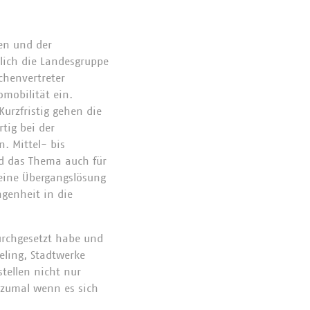
en und der
zlich die Landesgruppe
chenvertreter
mobilität ein.
Kurzfristig gehen die
tig bei der
. Mittel- bis
rd das Thema auch für
 eine Übergangslösung
genheit in die
durchgesetzt habe und
eling, Stadtwerke
stellen nicht nur
, zumal wenn es sich