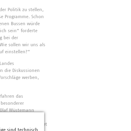
r Politik zu stellen,
oße Programme. Schon
benen Bussen würde
ich sein“ forderte
g bei der
Wie sollen wir uns als
f einstellen?“
 Landes
in die Diskussionen
Vorschläge werben,
rfahren das
 besonderer
 Olaf Wüstemann
r noch eingeschränkt
von einem Schutzgebiet
ige sind technisch