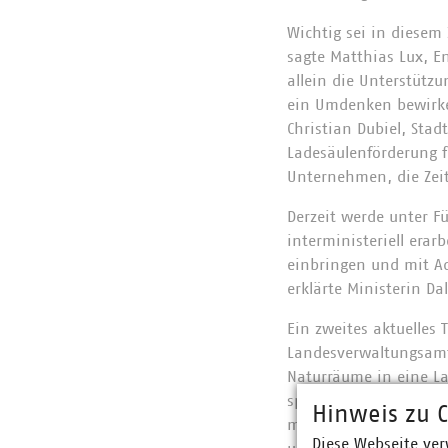
Wichtig sei in diesem
sagte Matthias Lux, E
allein die Unterstüt
ein Umdenken bewirken
Christian Dubiel, Stad
Ladesäulenförderung fü
Unternehmen, die Zeit
Derzeit werde unter F
interministeriell era
einbringen und mit A
erklärte Ministerin Dal
Ein zweites aktuelles 
Landesverwaltungsamt
Naturräume in eine L
sprach an, dass durch
Hinweis zu C
möglich sein wird. Ko
Diese Webseite ver