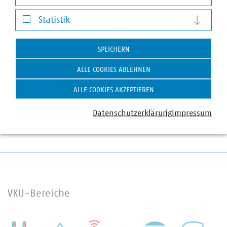
Darstellung von YouTube-Videos
Statistik
©
Staatskanzlei RLP/Sell
Statistik
Gruppenfoto der Vertreterinnen und
Vertretern der Wirtschaft, der Verbände und
SPEICHERN
der kommunalen Spitzenverbänden bei der
Unterzeichnung des MoU
ALLE COOKIES ABLEHNEN
ALLE COOKIES AKZEPTIEREN
Datenschutzerklärung
Impressum
VKU-Bereiche