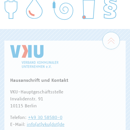
WASSER/ABWASSER
ENERGIEWIRTSCHAFT
ABFALLWIRTSCHAFT
RECHT
DIGITALISIERUNG/TK
Zum 
Hausanschrift und Kontakt
VKU-Hauptgeschäftsstelle
Invalidenstr. 91
10115 Berlin
Telefon:
+49 30 58580-0
E-Mail:
info(at)vku(dot)de