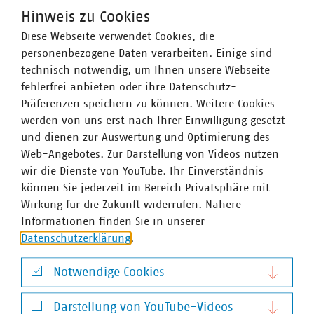
Hinweis zu Cookies
©
Staatskanzlei RLP/Sell
Diese Webseite verwendet Cookies, die
personenbezogene Daten verarbeiten. Einige sind
Diskussionsrunde zum Netzbündnis für
Rheinland-Pfalz
technisch notwendig, um Ihnen unsere Webseite
fehlerfrei anbieten oder ihre Datenschutz-
Präferenzen speichern zu können. Weitere Cookies
werden von uns erst nach Ihrer Einwilligung gesetzt
und dienen zur Auswertung und Optimierung des
Web-Angebotes. Zur Darstellung von Videos nutzen
wir die Dienste von YouTube. Ihr Einverständnis
können Sie jederzeit im Bereich Privatsphäre mit
©
Staatskanzlei RLP/Sell
Wirkung für die Zukunft widerrufen. Nähere
Wolfgang Bühring, Vorsitzender der
Informationen finden Sie in unserer
Landesgruppe Rheinland-Pfalz bei der
Unterzeichnung des MoU mit
Datenschutzerklärung
.
Ministerpräsidentin Malu Dreyer
Notwendige Cookies
Notwendige Cookies
Darstellung von YouTube-Videos